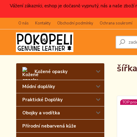
Vážení zákazníci, eshop je dočasně vypnutý, nás a naše zboží
O nás
Kontakty
Obchodní podmínky
Ochrana soukromí
šířk
Kožené opasky
Módní doplňky
Praktické Doplňky
TOP pro
Obojky a vodítka
Přírodní nebarvená kůže