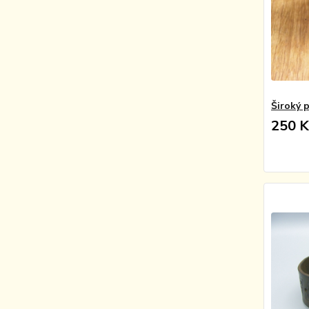
Široký 
250 K