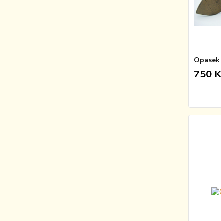
Opasek 
750 K