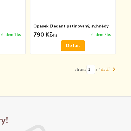
Opasek Elegant patinovaný, sv.hnědý
790 Kč
skladem 1 ks
skladem 7 ks
/
ks
Detail
strana
z 4
další
y!