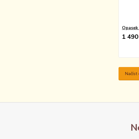
Opasek
1 490
Načíst 
N