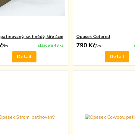
patinovaný, sv. hnědý, šíře 4cm
Opasek Colored
č
790 Kč
skladem 49 ks
/
ks
/
ks
Detail
Detail