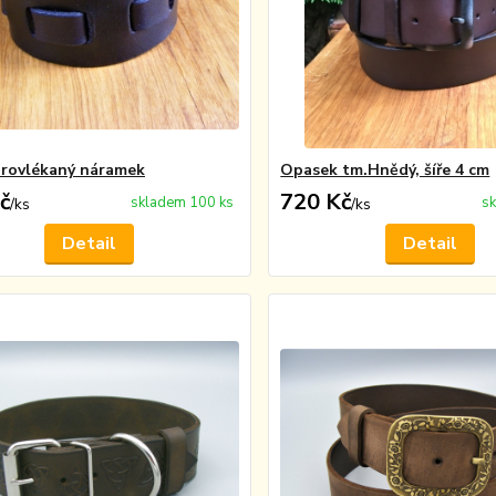
provlékaný náramek
Opasek tm.Hnědý, šíře 4 cm
č
720 Kč
skladem 100 ks
sk
/
ks
/
ks
Detail
Detail