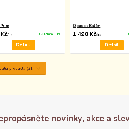
 Prim
Opasek Balón
 Kč
1 490 Kč
skladem 1 ks
/
ks
/
ks
Detail
Detail
další produkty (21)
epropásněte novinky, akce a slev