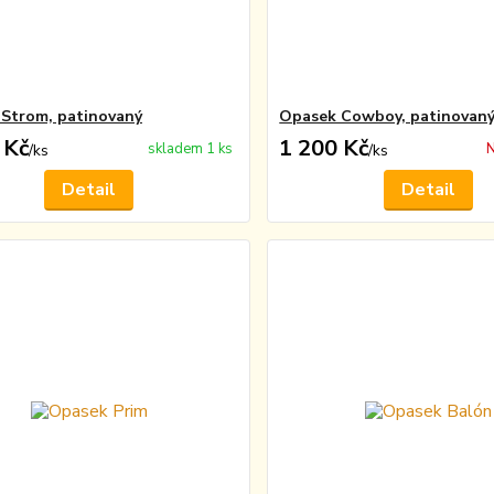
Strom, patinovaný
Opasek Cowboy, patinovan
 Kč
1 200 Kč
skladem 1 ks
N
/
ks
/
ks
Detail
Detail