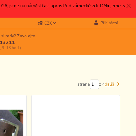
.2026, jsme na náměstí asi uprostřed zámecké zdi. Děkujeme za
Přihlášení
CZK
 si rady? Zavolejte.
13211
, 9-18 hod.)
strana
z 4
další