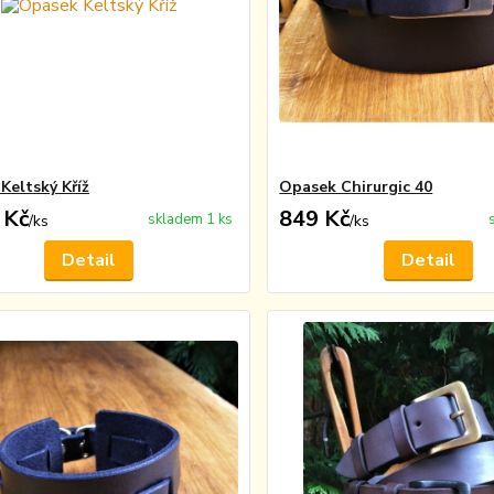
Keltský Kříž
Opasek Chirurgic 40
 Kč
849 Kč
skladem 1 ks
/
ks
/
ks
Detail
Detail