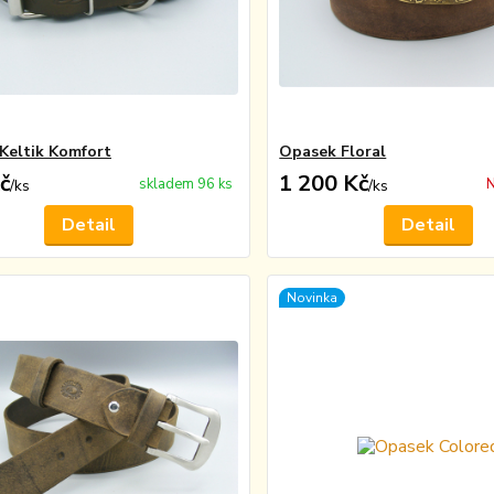
Keltik Komfort
Opasek Floral
č
1 200 Kč
skladem 96 ks
N
/
ks
/
ks
Detail
Detail
Novinka