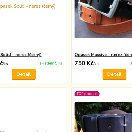
Solid – nerez (černý)
Opasek Massive – nerez (čer
č
750 Kč
skladem 5 ks
/
ks
/
ks
Detail
Detail
TOP produkt