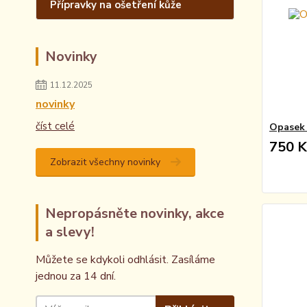
Přípravky na ošetření kůže
Novinky
11.12.2025
novinky
číst celé
Opasek 
750 K
Zobrazit všechny novinky
Nepropásněte novinky, akce
a slevy!
Můžete se kdykoli odhlásit. Zasíláme
jednou za 14 dní.