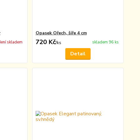
ý
Opasek Ořech, šíře 4 cm
720 Kč
ení skladem
skladem 96 ks
/
ks
Detail