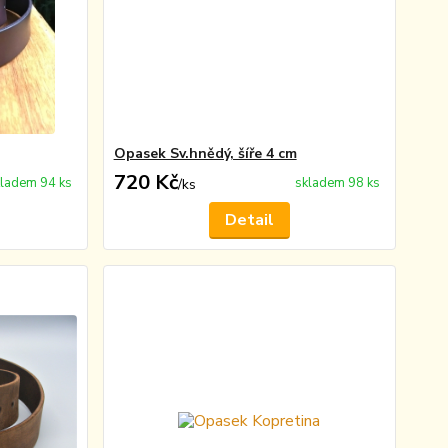
Opasek Sv.hnědý, šíře 4 cm
720 Kč
ladem 94 ks
skladem 98 ks
/
ks
Detail