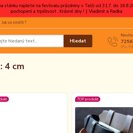
 na stánku najdete na festivalu prázdniny v Telči od 31.7. do 16.8
pochopení a trpělivost ..Krásné dny ! :) Vladimír a Radka
Jak se změřit ?
Nevíte
Hledat
7256
(Po-Pá
a: 4 cm
dukt
TOP produkt