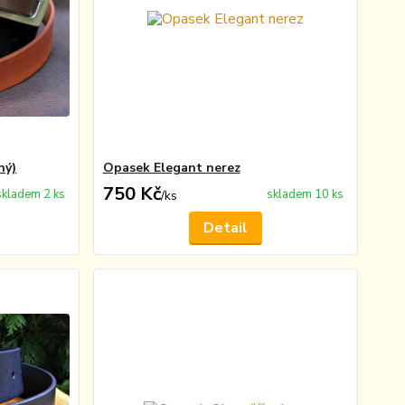
ný)
Opasek Elegant nerez
750 Kč
skladem 2 ks
skladem 10 ks
/
ks
Detail