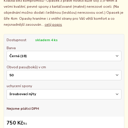
Kvalita bez kompromisu ! Opasek z pravé hovězí kůže síly 3,5-4mm a
velmi kvalitní, pevné spony z kartáčované (matné) nerezové oceli. (Na
objednání možno dodat i leštěnou (lesklou) nerezovou ocel.) Opasek je
šíře 4cm Opasky hraníme i z vnitřní strany pro Váš větší komfort a co
nejsnadnější zasouván...
celý popis
Dostupnost
skladem 4 ks
Barva
Obvod pasu(boků) v cm
uchycení spony
Nejsme plátci DPH
750 Kč
/
ks