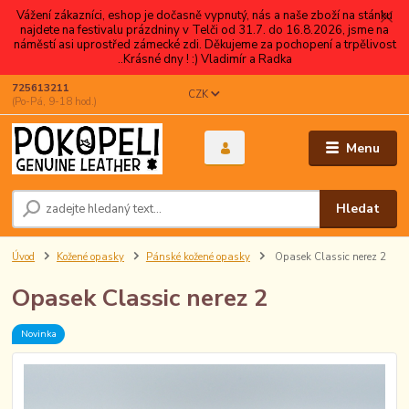
Vážení zákazníci, eshop je dočasně vypnutý, nás a naše zboží na stánku
najdete na festivalu prázdniny v Telči od 31.7. do 16.8.2026, jsme na
náměstí asi uprostřed zámecké zdi. Děkujeme za pochopení a trpělivost
..Krásné dny ! :) Vladimír a Radka
725613211
CZK
(Po-Pá, 9-18 hod.)
Menu
Hledat
Úvod
Kožené opasky
Pánské kožené opasky
Opasek Classic nerez 2
Opasek Classic nerez 2
Novinka