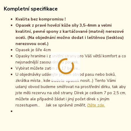
Kompletní specifikace
Kvalita bez kompromisu !
Opasek z pravé hovězí kůže síly 3,5-4mm a velmi
kvalitní, pevné spony z kartáčované (matné) nerezové
oceli. (Na objednání možno dodat i leštěnou (lesklou)
nerezovou ocel.)
Opasek je šíře 4cm
Opasky hraníme i z vnitřní strany pro Váš větší komfort a co
nejsnadnější zasouvání do poutek.
Vybírat můžete zatím ze 17 barev...
U objednávky udávejte prosím obvod pasu nebo boků,
zkrátka místa , kde budete opasek nosit...) Tento Vámi
udaný obvod budeme směřovat na prostřední dírku, tak aby
jste měli rezervu na obě strany. Dírek je celkem 7 po 2,5 cm,
můžete ale případně žádat i jiný počet dírek s jiným
rozestupem... Jak se správně změřit,
čtěte zde.