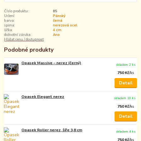
Číslo produktu:
85
Určení:
Pánský
barva:
černá
spona:
nerezová ocel
šířka:
4 cm
doživotní záruka:
Ano
Hlídat cenu / dostupnost
Podobné produkty
Opasek Massive – nerez (černý)
skladem 2 ks
750 Kč
/
ks
Detail
Opasek Elegant nerez
skladem 10 ks
750 Kč
/
ks
Detail
Opasek Roller nerez, šíře 3,8 cm
skladem 4 ks
750 Kč
/
ks