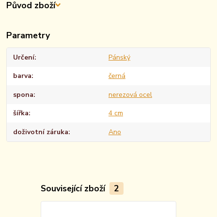
Původ zboží
Parametry
Určení
Pánský
barva
černá
spona
nerezová ocel
šířka
4 cm
doživotní záruka
Ano
Související zboží
2
TOP produkt