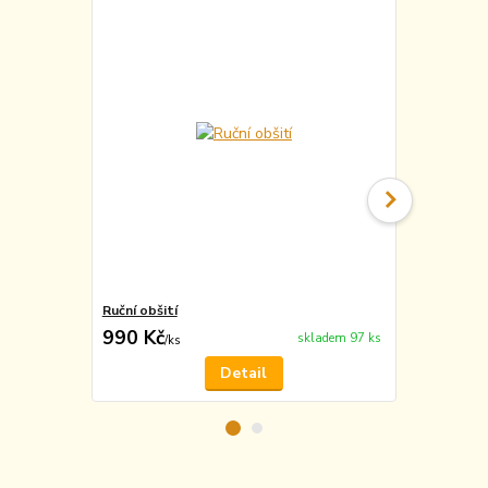
Ruční obšití
Vyražení m
990 Kč
49 Kč
skladem 97 ks
/
ks
/
ks
Detail