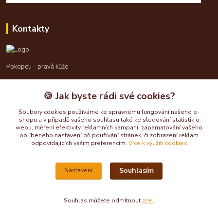
Kontakty
Pokopeli - pravá kůže
725613211
🍪 Jak byste rádi své cookies?
pokopeli@centrum.cz
Soubory cookies používáme ke správnému fungování našeho e-
shopu a v případě vašeho souhlasu také ke sledování statistik o
webu, měření efektivity reklamních kampaní, zapamatování vašeho
oblíbeného nastavení při používání stránek, či zobrazení reklam
odpovídajících vašim preferencím.
Více k využití cookies
Souhlasím
Nastavení
Upravit sběr cookies.
Souhlas můžete odmítnout
zde
.
Vytvořeno na
Eshop-rychle.cz