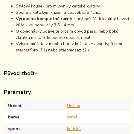
Stylový kousek pro milovníky keltské kultury...
Spona s keltským křížem a opasek šíře 4cm...
Vyrobeno kompletně ručně
z nejlepší části kvalitní hovězí
kůže - kruponu, síly 3,5 - 4 mm.
U objednávky udávejte prosím obvod pasu, nebo boků,
zkrátka místa, kde budete opasek nosit.
Vybírat můžete z mnoha barev kůže a ze dvou typů spon ...
starostříbro (č.1) nebo staromosaz(č2.)
Původ zboží
Parametry
Určení
Unisex
barva
černá
spona
keltské