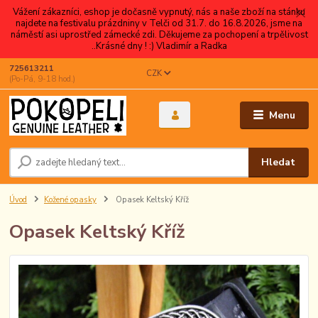
Vážení zákazníci, eshop je dočasně vypnutý, nás a naše zboží na stánku
najdete na festivalu prázdniny v Telči od 31.7. do 16.8.2026, jsme na
náměstí asi uprostřed zámecké zdi. Děkujeme za pochopení a trpělivost
..Krásné dny ! :) Vladimír a Radka
725613211
CZK
(Po-Pá, 9-18 hod.)
Menu
Hledat
Úvod
Kožené opasky
Opasek Keltský Kříž
Opasek Keltský Kříž