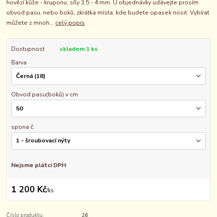
hovězí kůže - kruponu, síly 3,5 - 4 mm. U objednávky udávejte prosím
obvod pasu, nebo boků, zkrátka místa, kde budete opasek nosit. Vybírat
můžete z mnoh...
celý popis
Dostupnost
skladem 1 ks
Barva
Obvod pasu(boků) v cm
spona č.
Nejsme plátci DPH
1 200 Kč
/
ks
Číslo produktu:
26