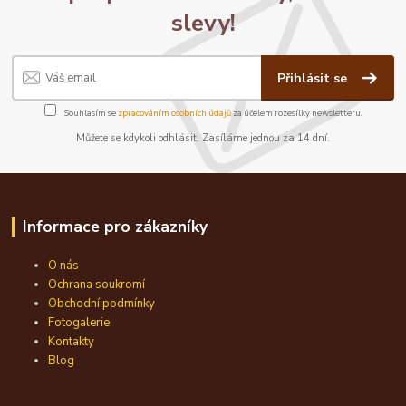
slevy!
Přihlásit se
Souhlasím se
zpracováním osobních údajů
za účelem rozesílky newsletteru.
Můžete se kdykoli odhlásit. Zasíláme jednou za 14 dní.
Informace pro zákazníky
O nás
Ochrana soukromí
Obchodní podmínky
Fotogalerie
Kontakty
Blog