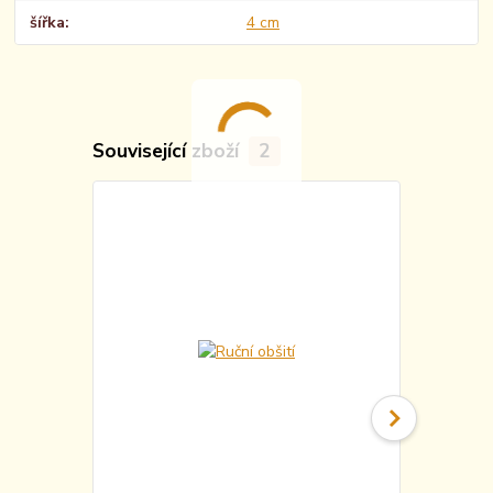
šířka
4 cm
Související zboží
2
TOP produkt