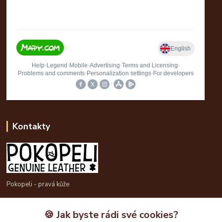
Kontakty
Pokopeli - pravá kůže
725613211
🍪 Jak byste rádi své cookies?