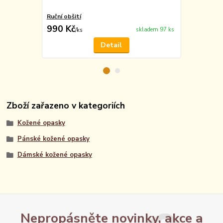
Ruční obšití
Vyražení m
990 Kč
49 Kč
skladem 97 ks
/
ks
/
ks
Detail
Zboží zařazeno v kategoriích
Kožené opasky
Pánské kožené opasky
Dámské kožené opasky
Nepropásněte novinky, akce a