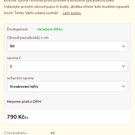
kovové spony i kovový první průvlek a kovovou špičku/koncovku.
Udávejte prosím obvod pasu či boků, zkrátka místa, kde budete opasek
nosit. Tento Vámi udaný rozměr ...
celý popis
Dostupnost
skladem 99 ks
Obvod pasu(boků) v cm
spona č.
uchycení spony
Nejsme plátci DPH
790 Kč
/
ks
Číslo produktu:
40