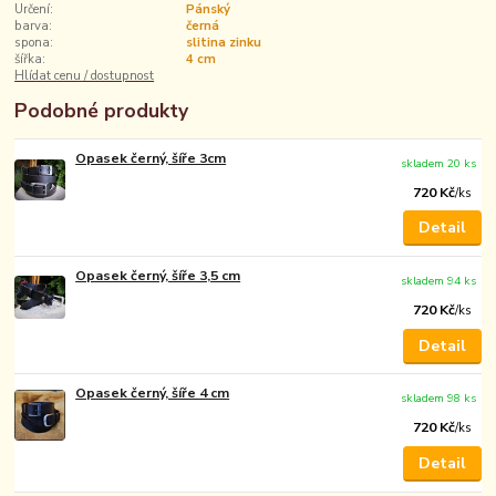
Určení:
Pánský
barva:
černá
spona:
slitina zinku
šířka:
4 cm
Hlídat cenu / dostupnost
Podobné produkty
Opasek černý, šíře 3cm
skladem 20 ks
720 Kč
/
ks
Detail
Opasek černý, šíře 3,5 cm
skladem 94 ks
720 Kč
/
ks
Detail
Opasek černý, šíře 4 cm
skladem 98 ks
720 Kč
/
ks
Detail