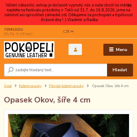
Vážení zákazníci, eshop je dočasně vypnutý, nás a naše zboží na stánku
najdete na festivalu prázdniny v Telči od 31.7. do 16.8.2026, jsme na
náměstí asi uprostřed zámecké zdi. Děkujeme za pochopení a trpělivost
..Krásné dny ! :) Vladimír a Radka
725613211
CZK
(Po-Pá, 9-18 hod.)
Menu
Hledat
Úvod
Kožené opasky
Pánské kožené opasky
Opasek Okov, šíře 4 cm
Opasek Okov, šíře 4 cm