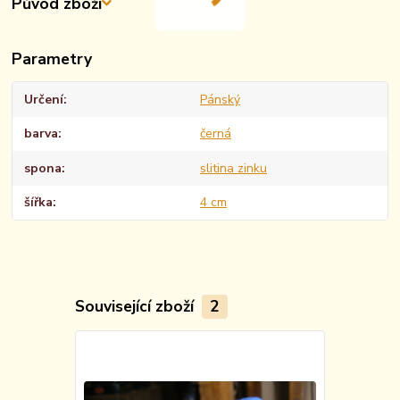
Původ zboží
Parametry
Určení
Pánský
barva
černá
spona
slitina zinku
šířka
4 cm
Související zboží
2
TOP produkt