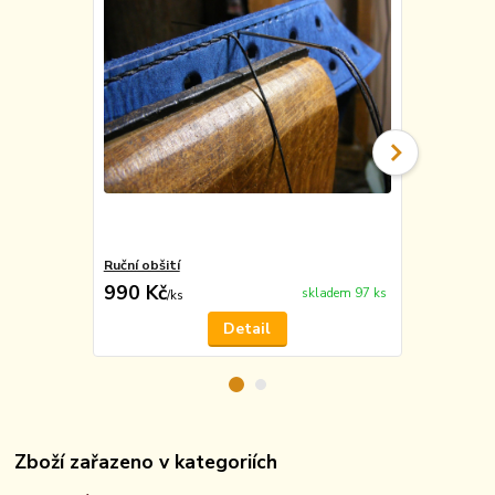
Ruční obšití
Vyražení m
990 Kč
49 Kč
skladem 97 ks
/
ks
/
ks
Detail
Zboží zařazeno v kategoriích