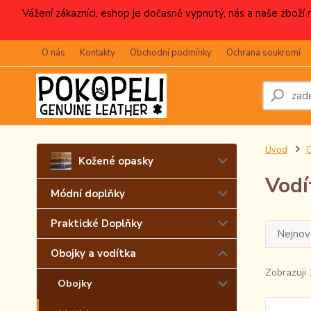
Vážení zákazníci, eshop je dočasně vypnutý, nás a naše zboží
O nás
Kontakty
Obchodní podmínky
Ochrana soukromí
Úvod
O
Kožené opasky
Vodí
Módní doplňky
Praktické Doplňky
Nejnově
Obojky a vodítka
Zobrazuji 
Obojky