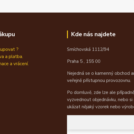
ákupu
Kde nás najdete
kupovat ?
Smíchovská 1112/94
a a platba.
Praha 5 , 155 00
ace a vrácení.
Nejedná se o kamenný obchod an
veřejně přístupnou provozovnu.
Po domluvě, zde lze ale případn
vyzvednout objednávku, nebo si
ukázat nějaký vzorek nebo výrob