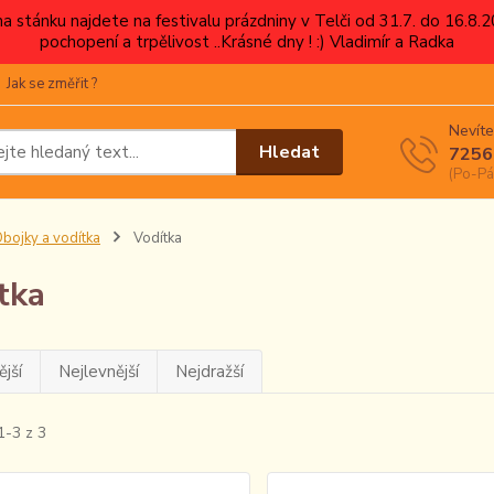
 na stánku najdete na festivalu prázdniny v Telči od 31.7. do 16.8
pochopení a trpělivost ..Krásné dny ! :) Vladimír a Radka
Jak se změřit ?
Nevíte
Hledat
7256
(Po-Pá
bojky a vodítka
Vodítka
tka
jší
Nejlevnější
Nejdražší
1-3 z 3