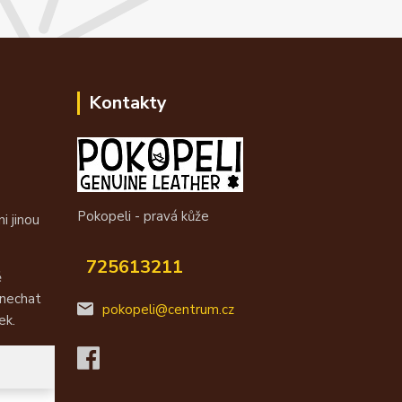
Kontakty
Pokopeli - pravá kůže
i jinou
725613211
ě
 nechat
pokopeli@centrum.cz
ek.