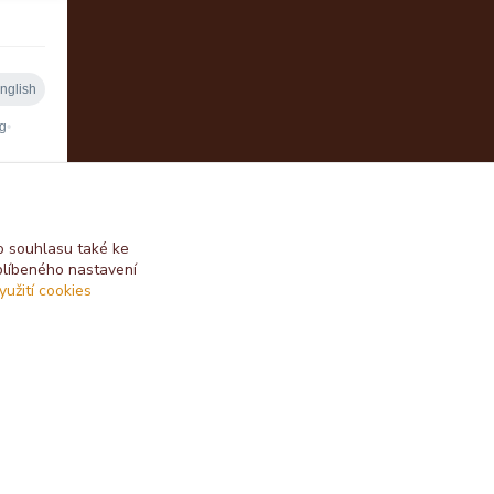
 souhlasu také ke
blíbeného nastavení
yužití cookies
Vytvořeno na
Eshop-rychle.cz