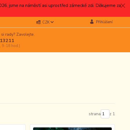
.2026, jsme na náměstí asi uprostřed zámecké zdi. Děkujeme za
Přihlášení
CZK
 si rady? Zavolejte.
13211
, 9-18 hod.)
strana
z 1