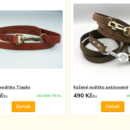
vodítko Tlapky
Kožené vodítko patinované
č
490 Kč
skladem 96 ks
sk
/
ks
/
ks
Detail
Detail