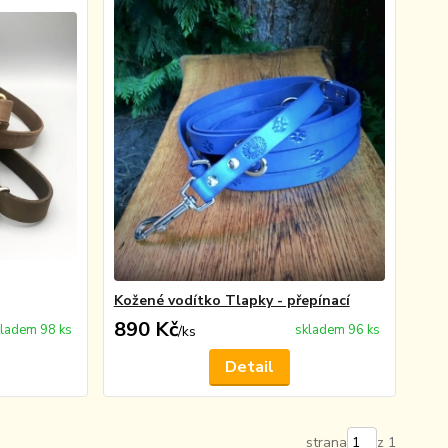
Kožené vodítko Tlapky - přepínací
890 Kč
ladem 98 ks
skladem 96 ks
/
ks
Detail
strana
z 1