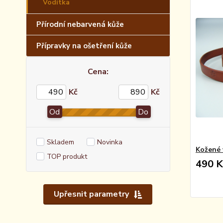
Vodítka
Přírodní nebarvená kůže
Přípravky na ošetření kůže
Cena:
Kč
Kč
Od
Do
Skladem
Novinka
Kožené 
TOP produkt
490 K
Upřesnit parametry