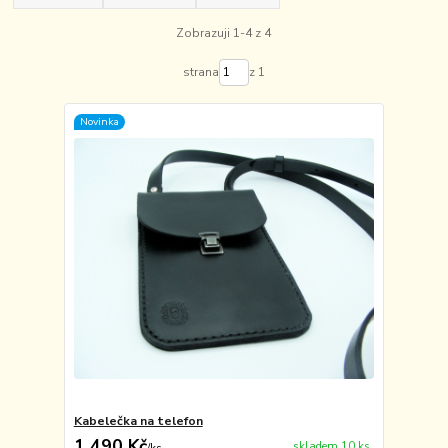
Zobrazuji 1-4 z 4
strana
z 1
Novinka
Kabelečka na telefon
1 490 Kč
skladem 10 ks