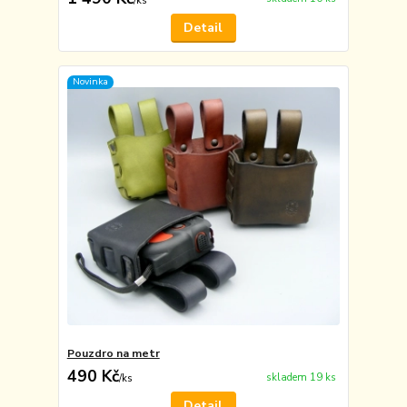
/
ks
Detail
Novinka
Pouzdro na metr
490 Kč
skladem 19 ks
/
ks
Detail