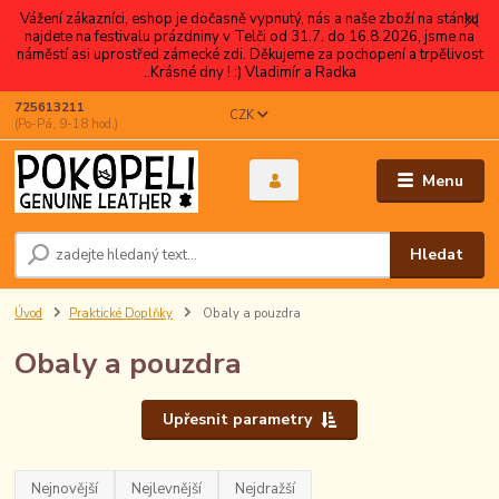
Vážení zákazníci, eshop je dočasně vypnutý, nás a naše zboží na stánku
najdete na festivalu prázdniny v Telči od 31.7. do 16.8.2026, jsme na
náměstí asi uprostřed zámecké zdi. Děkujeme za pochopení a trpělivost
..Krásné dny ! :) Vladimír a Radka
725613211
CZK
(Po-Pá, 9-18 hod.)
Menu
Hledat
Úvod
Praktické Doplňky
Obaly a pouzdra
Obaly a pouzdra
Upřesnit parametry
Nejnovější
Nejlevnější
Nejdražší