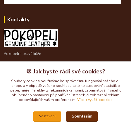
Kontakty
Pokopeli - pravá kůže
725613211
🍪 Jak byste rádi své cookies?
pokopeli@centrum.cz
Soubory cookies používáme ke správnému fungování našeho e-
shopu a v případě vašeho souhlasu také ke sledování statistik o
webu, měření efektivity reklamních kampaní, zapamatování vašeho
oblíbeného nastavení při používání stránek, či zobrazení reklam
odpovídajících vašim preferencím.
Více k využití cookies
Souhlasím
Nastavení
Upravit sběr cookies.