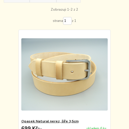
Zobrazuji 1-2 z 2
strana
z 1
Opasek Natural nerez, šíře 3,5cm
699 Kč
skladem 6 ks