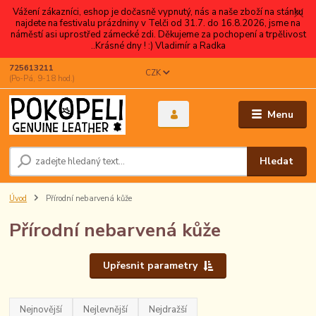
Vážení zákazníci, eshop je dočasně vypnutý, nás a naše zboží na stánku
najdete na festivalu prázdniny v Telči od 31.7. do 16.8.2026, jsme na
náměstí asi uprostřed zámecké zdi. Děkujeme za pochopení a trpělivost
..Krásné dny ! :) Vladimír a Radka
725613211
CZK
(Po-Pá, 9-18 hod.)
Menu
Hledat
Úvod
Přírodní nebarvená kůže
Přírodní nebarvená kůže
Upřesnit parametry
Nejnovější
Nejlevnější
Nejdražší