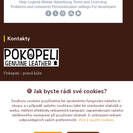
Kontakty
Pokopeli - pravá kůže
725613211
🍪 Jak byste rádi své cookies?
pokopeli@centrum.cz
Soubory cookies používáme ke správnému fungování našeho e-
shopu a v případě vašeho souhlasu také ke sledování statistik o
webu, měření efektivity reklamních kampaní, zapamatování vašeho
oblíbeného nastavení při používání stránek, či zobrazení reklam
odpovídajících vašim preferencím.
Více k využití cookies