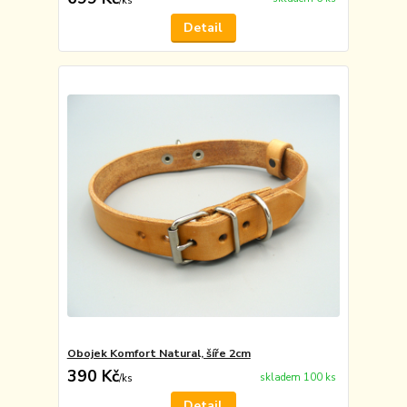
/
ks
Detail
Obojek Komfort Natural, šíře 2cm
390 Kč
skladem 100 ks
/
ks
Detail