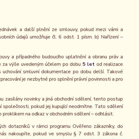
ednávek a další plnění ze smlouvy, pokud mezi vámi a
obních údajů umožňuje čl. 6 odst. 1 písm. b) Nařízení –
ouvy a případného budoucího uplatnění a obranu práv a
ů je za výše uvedeným účelem po dobu
5 let
od realizace
dpis uchování smluvní dokumentace po dobu delší. Takové
 zpracování je nezbytné pro splnění právní povinnosti a pro
u zasílány novinky a jiná obchodní sdělení, tento postup
 společnosti, pokud jej kupující neodmítne. Tato sdělení
 proklikem na odkaz v obchodním sdělení – odhlásit.
ých dotazníků v rámci programu Ověřeno zákazníky, do
nás nakoupíte, pokud ve smyslu § 7 odst. 3 zákona č.