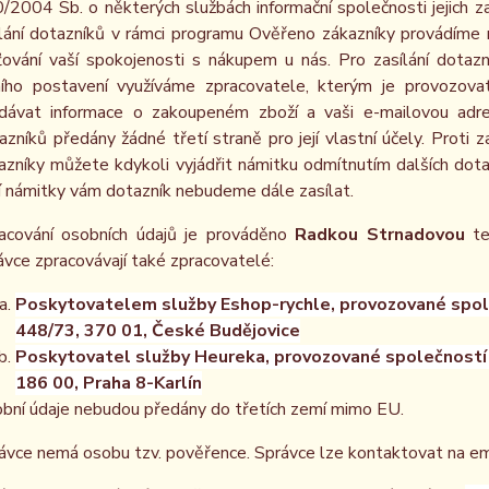
/2004 Sb. o některých službách informační společnosti jejich z
lání dotazníků v rámci programu Ověřeno zákazníky provádíme 
šťování vaší spokojenosti s nákupem u nás. Pro zasílání dota
ního postavení využíváme zpracovatele, kterým je provozov
dávat informace o zakoupeném zboží a vaši e-mailovou adres
azníků předány žádné třetí straně pro její vlastní účely. Proti
azníky můžete kdykoli vyjádřit námitku odmítnutím dalších dot
í námitky vám dotazník nebudeme dále zasílat.
acování osobních údajů je prováděno
Radkou Strnadovou
te
ávce zpracovávají také zpracovatelé:
Poskytovatelem služby Eshop-rychle, provozované spole
448/73, 370 01, České Budějovice
Poskytovatel služby Heureka, provozované společností H
186 00, Praha 8-Karlín
bní údaje nebudou předány do třetích zemí mimo EU.
ávce nemá osobu tzv. pověřence. Správce lze kontaktovat na e