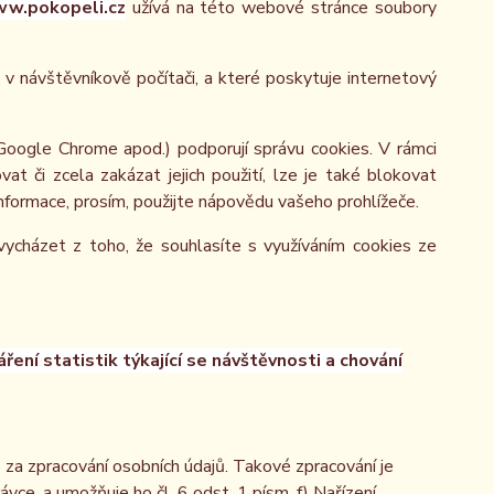
w.pokopeli.cz
užívá na této webové stránce soubory
v návštěvníkově počítači, a které poskytuje internetový
 Google Chrome apod.) podporují správu cookies. V rámci
at či zcela zakázat jejich použití, lze je také blokovat
 informace, prosím, použijte nápovědu vašeho prohlížeče.
ycházet z toho, že souhlasíte s využíváním cookies ze
ení statistik týkající se návštěvnosti a chování
a zpracování osobních údajů. Takové zpracování je
e, a umožňuje ho čl. 6 odst. 1 písm. f) Nařízení.