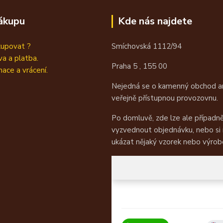
ákupu
Kde nás najdete
kupovat ?
Smíchovská 1112/94
a a platba.
Praha 5 , 155 00
ace a vrácení.
Nejedná se o kamenný obchod an
veřejně přístupnou provozovnu.
Po domluvě, zde lze ale případn
vyzvednout objednávku, nebo si
ukázat nějaký vzorek nebo výrob