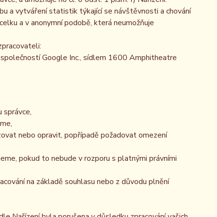
 a vytváření statistik týkající se návštěvnosti a chování
celku a v anonymní podobě, která neumožňuje
pracovateli:
společností Google Inc., sídlem 1600 Amphitheatre
 správce,
áme,
izovat nebo opravit, popřípadě požadovat omezení
eme, pokud to nebude v rozporu s platnými právními
racování na základě souhlasu nebo z důvodu plnění
dle Nařízení byla porušena v důsledku zpracování vašich