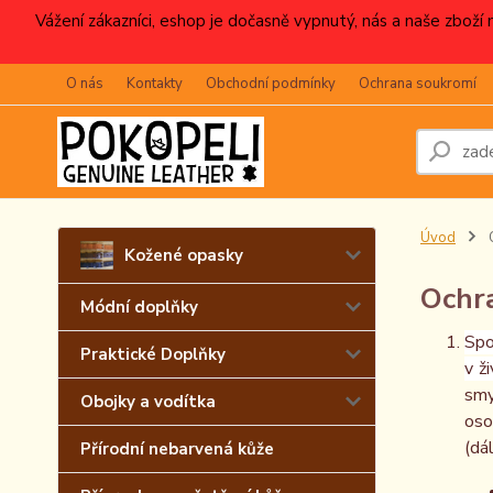
Vážení zákazníci, eshop je dočasně vypnutý, nás a naše zboží
O nás
Kontakty
Obchodní podmínky
Ochrana soukromí
Úvod
O
Kožené opasky
Ochr
Módní doplňky
Sp
Praktické Doplňky
v ž
smy
Obojky a vodítka
oso
(dá
Přírodní nebarvená kůže