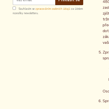
480
zas
Souhlasím se
zpracováním osobních údajů
za účelem
zji
rozesílky newsletteru.
trž
pře
dot
zák
vaš
Zpr
spr
Oso
Spr