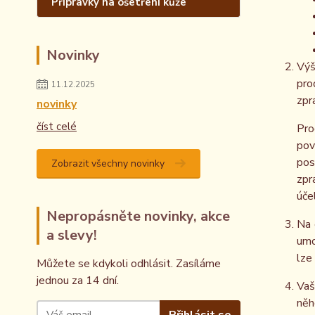
Přípravky na ošetření kůže
Novinky
Výš
pro
11.12.2025
zpr
novinky
číst celé
Pro
pov
pos
Zobrazit všechny novinky
zpr
úče
Nepropásněte novinky, akce
Na 
a slevy!
umo
lze
Můžete se kdykoli odhlásit. Zasíláme
jednou za 14 dní.
Vaš
něh
Přihlásit se