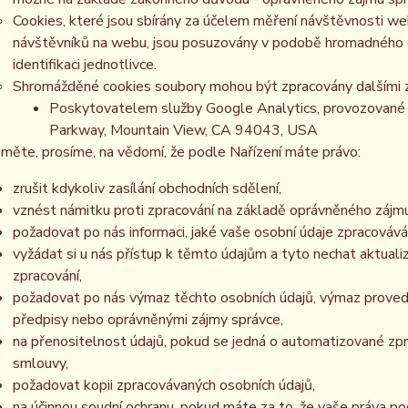
Cookies, které jsou sbírány za účelem měření návštěvnosti webu
návštěvníků na webu, jsou posuzovány v podobě hromadného 
identifikaci jednotlivce.
Shromážděné cookies soubory mohou být zpracovány dalšími z
Poskytovatelem služby Google Analytics, provozované 
Parkway, Mountain View, CA 94043, USA
měte, prosíme, na vědomí, že podle Nařízení máte právo:
zrušit kdykoliv zasílání obchodních sdělení,
vznést námitku proti zpracování na základě oprávněného zájmu
požadovat po nás informaci, jaké vaše osobní údaje zpracováv
vyžádat si u nás přístup k těmto údajům a tyto nechat aktual
zpracování,
požadovat po nás výmaz těchto osobních údajů, výmaz proved
předpisy nebo oprávněnými zájmy správce,
na přenositelnost údajů, pokud se jedná o automatizované zp
smlouvy,
požadovat kopii zpracovávaných osobních údajů,
na účinnou soudní ochranu, pokud máte za to, že vaše práva po