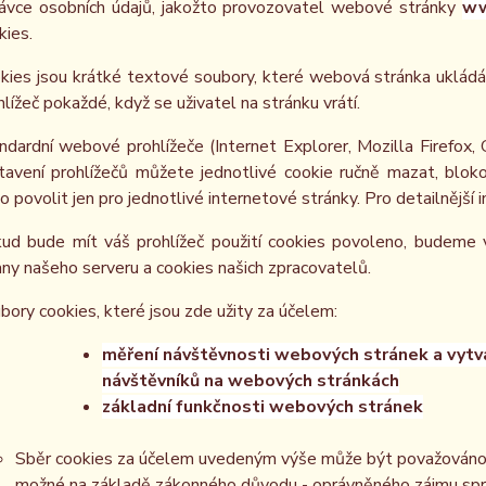
ávce osobních údajů, jakožto provozovatel webové stránky
ww
kies.
kies jsou krátké textové soubory, které webová stránka ukládá 
hlížeč pokaždé, když se uživatel na stránku vrátí.
ndardní webové prohlížeče (Internet Explorer, Mozilla Firefox,
tavení prohlížečů můžete jednotlivé cookie ručně mazat, blokov
o povolit jen pro jednotlivé internetové stránky. Pro detailnější
ud bude mít váš prohlížeč použití cookies povoleno, budeme v
any našeho serveru a cookies našich zpracovatelů.
bory cookies, které jsou zde užity za účelem:
měření návštěvnosti webových stránek a vytvář
návštěvníků na webových stránkách
základní funkčnosti webových stránek
Sběr cookies za účelem uvedeným výše může být považováno z
možné na základě zákonného důvodu - oprávněného zájmu správc