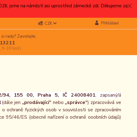
.2026, jsme na náměstí asi uprostřed zámecké zdi. Děkujeme za
Přihlášení
CZK
 si rady? Zavolejte.
13211
, 9-18 hod.)
2/94, 155 00, Praha 5, IČ 24008401
, zapsaný/á
1(
dále jen
„prodávající“
nebo
„správce“
) zpracovává ve
o ochraně fyzických osob v souvislosti se zpracováním
ce 95/46/ES (obecné nařízení o ochraně osobních údajů)