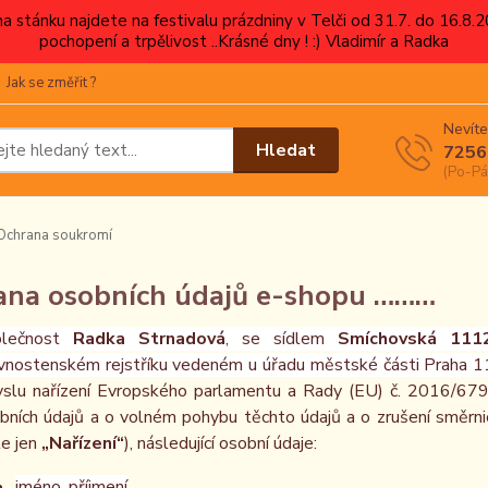
 na stánku najdete na festivalu prázdniny v Telči od 31.7. do 16.8
pochopení a trpělivost ..Krásné dny ! :) Vladimír a Radka
Jak se změřit ?
Nevíte
Hledat
7256
(Po-Pá
chrana soukromí
ana osobních údajů e-shopu ………
olečnost
Radka Strnadová
, se sídlem
Smíchovská 111
ivnostenském rejstříku vedeném u úřadu městské části Praha 1
slu nařízení Evropského parlamentu a Rady (EU) č. 2016/679 
bních údajů a o volném pohybu těchto údajů a o zrušení směrni
le jen
„Nařízení“
), následující osobní údaje:
jméno, příjmení