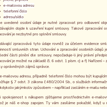
e-mailovou adresu
telefonní číslo
adresu/sídlo
e uvedené osobní údaje je nutné zpracovat pro odbavení obj
dávajícím dojde k uzavření kupní smlouvy. Takové zpracování os
acování je nezbytné pro splnění smlouvy.
dávající zpracovává tyto údaje rovněž za účelem evidence sml
inností smluvních stran. Uchování a zpracování osobních údaj
lední části plnění dle smlouvy, nepožaduje-li jiný právní pře
acování je možné na základě čl. 6 odst. 1 písm. c) a f) Nařízení –
ly oprávněných zájmů správce.
e-mailovou adresu, případně telefonní číslo mohou být kupujícím
žňuje § 7 odst. 3 zákona č.480/2004 Sb., o službách informační
 kdykoliv jakýmkoliv způsobem – například zasláním e-mailu nebo
i spokojenost s nákupem zjišťujeme prostřednictvím e-mailov
ož je náš e-shop zapojen. Ty vám zasíláme pokaždé, když u 