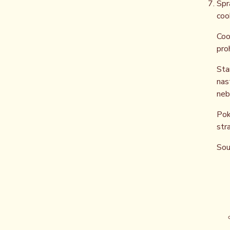
Spr
coo
Coo
pro
Sta
nas
neb
Pok
str
Sou