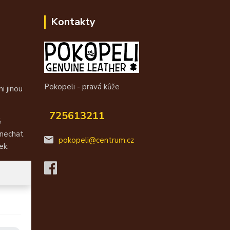
Kontakty
Pokopeli - pravá kůže
i jinou
725613211
ě
 nechat
pokopeli@centrum.cz
ek.