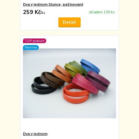
Dva v jednom Slunce, patinovaný
259 Kč
skladem 100 ks
/
ks
Detail
TOP produkt
Novinka
Dva v jednom