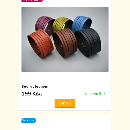
Sedm v jednom
199 Kč
skladem 91 ks
/
ks
Detail
Novinka