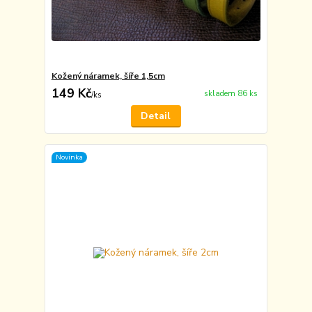
Kožený náramek, šíře 1,5cm
149 Kč
skladem 86 ks
/
ks
Detail
Novinka