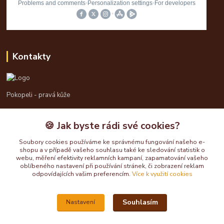
Kontakty
Pokopeli - pravá kůže
725613211
🍪 Jak byste rádi své cookies?
pokopeli@centrum.cz
Soubory cookies používáme ke správnému fungování našeho e-
shopu a v případě vašeho souhlasu také ke sledování statistik o
webu, měření efektivity reklamních kampaní, zapamatování vašeho
oblíbeného nastavení při používání stránek, či zobrazení reklam
odpovídajících vašim preferencím.
Více k využití cookies
Souhlasím
Nastavení
Upravit sběr cookies.