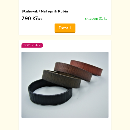
Stahovák / Nátepník Robin
790 Kč
skladem 31 ks
/
ks
Detail
TOP produkt