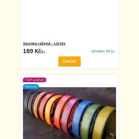
Sponka ražená - Lístky
189 Kč
skladem 46 ks
/
ks
Detail
TOP produkt
Novinka