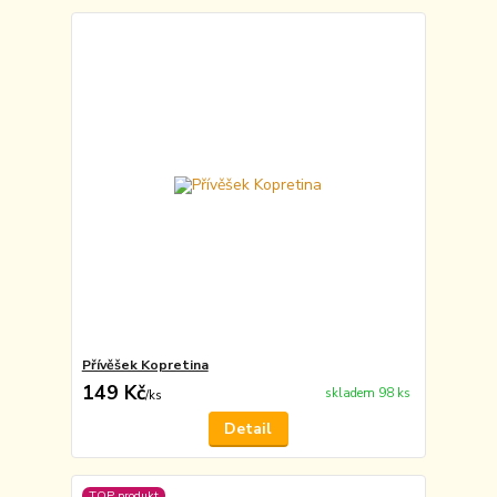
Přívěšek Kopretina
149 Kč
skladem 98 ks
/
ks
Detail
TOP produkt