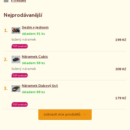
Přívěšky
Nejprodávanější
Sedm v jednom
1.
skladem 91 ks
kožený náramek
199 Kč
TOP produkt
Náramek Cubic
2.
skladem 98 ks
kožený náramek
309 Kč
TOP produkt
Náramek Dubový list
3.
skladem 88 ks
179 Kč
TOP produkt
zobrazit více produktů