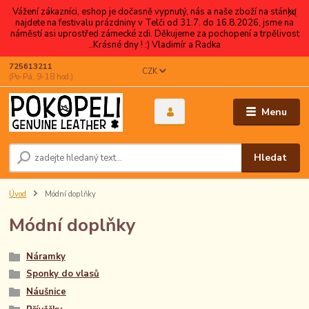
Vážení zákazníci, eshop je dočasně vypnutý, nás a naše zboží na stánku
najdete na festivalu prázdniny v Telči od 31.7. do 16.8.2026, jsme na
náměstí asi uprostřed zámecké zdi. Děkujeme za pochopení a trpělivost
..Krásné dny ! :) Vladimír a Radka
725613211
CZK
(Po-Pá, 9-18 hod.)
Menu
Hledat
Úvod
Módní doplňky
Módní doplňky
Náramky
Sponky do vlasů
Náušnice