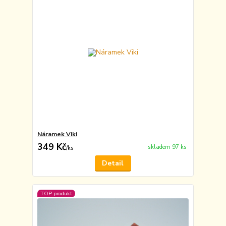
Náramek Viki
349 Kč
skladem 97 ks
/
ks
Detail
TOP produkt