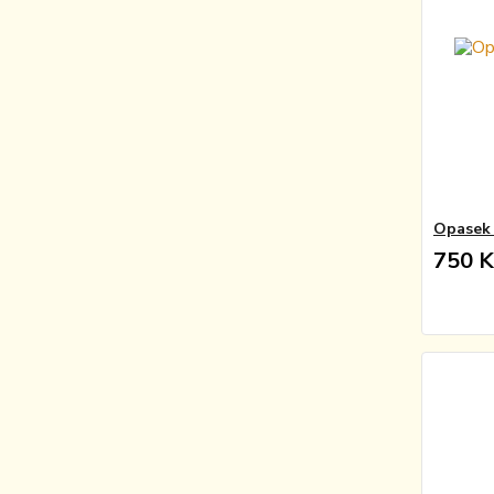
Opasek 
750 K