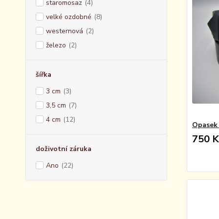
staromosaz
(4)
velké ozdobné
(8)
westernová
(2)
železo
(2)
šířka
3 cm
(3)
3,5 cm
(7)
4 cm
(12)
Opasek 
750 K
doživotní záruka
Ano
(22)