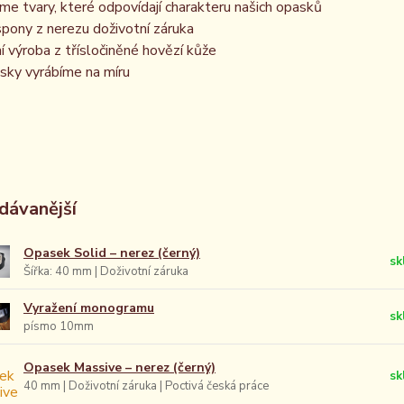
íme tvary, které odpovídají charakteru našich opasků
spony z nerezu doživotní záruka
ní výroba z třísločiněné hovězí kůže
sky vyrábíme na míru
dávanější
Opasek Solid – nerez (černý)
sk
Šířka: 40 mm | Doživotní záruka
Vyražení monogramu
sk
písmo 10mm
Opasek Massive – nerez (černý)
sk
40 mm | Doživotní záruka | Poctivá česká práce