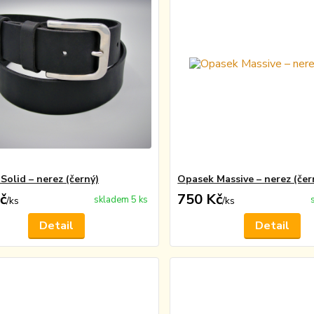
Solid – nerez (černý)
Opasek Massive – nerez (čer
č
750 Kč
skladem 5 ks
/
ks
/
ks
Detail
Detail