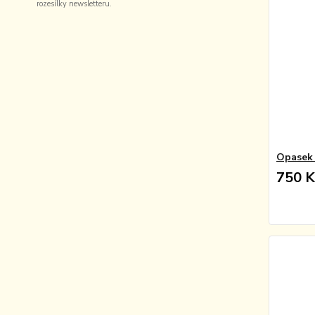
rozesílky newsletteru.
Opasek 
750 K