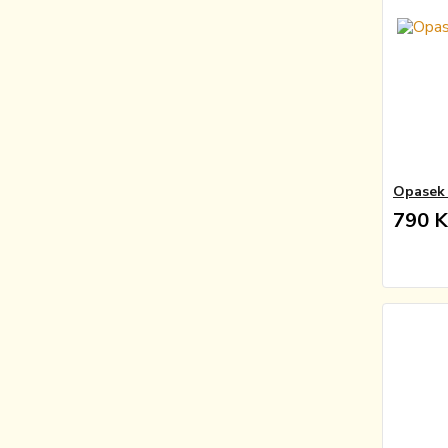
Opasek 
790 K