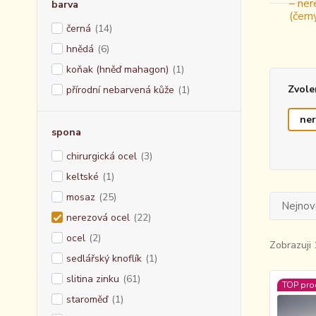
barva
černá
(14)
hnědá
(6)
koňak (hněď mahagon)
(1)
Zvole
přírodní nebarvená kůže
(1)
ner
spona
chirurgická ocel
(3)
keltské
(1)
mosaz
(25)
Nejnově
nerezová ocel
(22)
ocel
(2)
Zobrazuji 
sedlářský knoflík
(1)
slitina zinku
(61)
TOP pro
staroměď
(1)