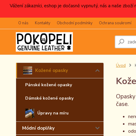
Vážení zákazníci, eshop je dočasně vypnutý, nás a naše zboží
O nás
Kontakty
Obchodní podmínky
Ochrana soukromí
Úvod
Kožené opasky
Kože
Pánské kožené opasky
Opasky 
Dámské kožené opasky
čase.
Úpravy na míru
ner
mas
Módní doplňky
odo