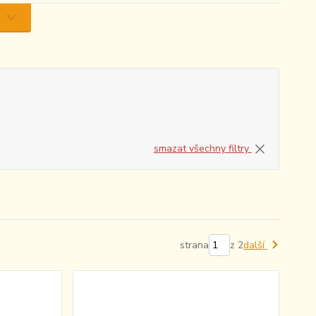
smazat všechny filtry
strana
z 2
další