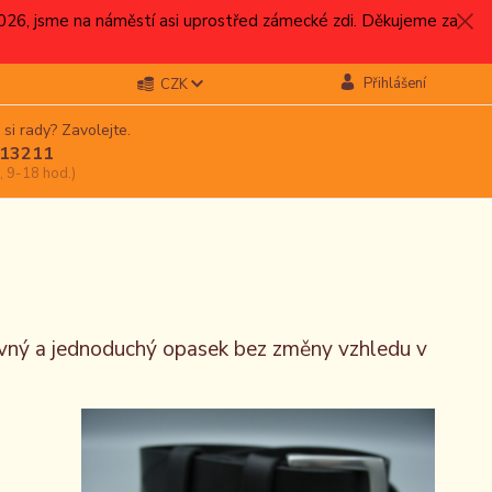
.2026, jsme na náměstí asi uprostřed zámecké zdi. Děkujeme za
Přihlášení
CZK
 si rady? Zavolejte.
13211
, 9-18 hod.)
evný a jednoduchý opasek bez změny vzhledu v