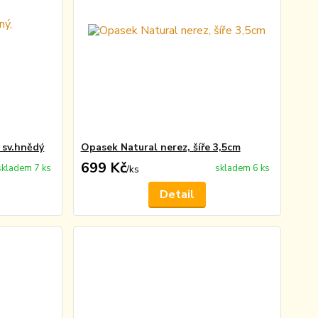
 sv.hnědý
Opasek Natural nerez, šíře 3,5cm
699 Kč
skladem 7 ks
skladem 6 ks
/
ks
Detail