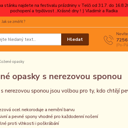
 na stánku najdete na festivalu prázdniny v Telči od 31.7. do 16.8
pochopení a trpělivost ..Krásné dny ! :) Vladimír a Radka
Jak se změřit ?
Nevíte
Hledat
7256
(Po-Pá
Kožené opasky
né opasky s nerezovou sponou
s nerezovou sponou jsou volbou pro ty, kdo chtějí p
ezová ocel nekoroduje a nemění barvu
ivní a pevné spony vhodné pro každodenní nošení
lné proti vlhkosti i poškrábání