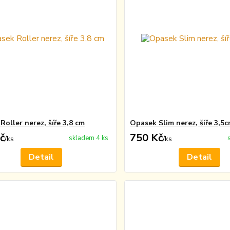
oller nerez, šíře 3,8 cm
Opasek Slim nerez, šíře 3,5
č
750 Kč
skladem 4 ks
/
ks
/
ks
Detail
Detail