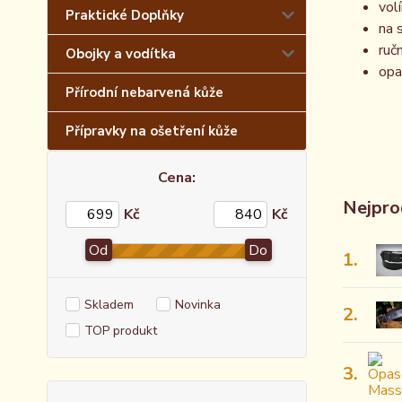
vol
Praktické Doplňky
na 
ruč
Obojky a vodítka
opa
Přírodní nebarvená kůže
Přípravky na ošetření kůže
Cena:
Nejpro
Kč
Kč
Od
Do
1.
Skladem
Novinka
2.
TOP produkt
3.