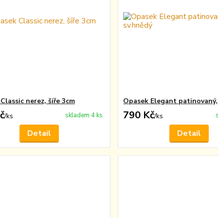
Classic nerez, šíře 3cm
Opasek Elegant patinovaný,
č
790 Kč
skladem 4 ks
/
ks
/
ks
Detail
Detail