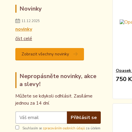
Novinky
11.12.2025
novinky
číst celé
Zobrazit všechny novinky
Opasek R
Nepropásněte novinky, akce
750 K
a slevy!
Můžete se kdykoli odhlásit. Zasíláme
jednou za 14 dní.
Přihlásit se
Souhlasím se
zpracováním osobních údajů
za účelem