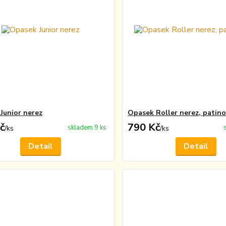
Junior nerez
Opasek Roller nerez, patino
č
790 Kč
skladem 9 ks
/
ks
/
ks
Detail
Detail