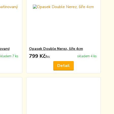
novaný
Opasek Double Nerez, šíře 4cm
799 Kč
skladem 7 ks
skladem 4 ks
/
ks
Detail