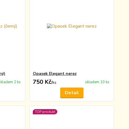
ný)
Opasek Elegant nerez
750 Kč
skladem 2 ks
skladem 10 ks
/
ks
Detail
TOP produkt