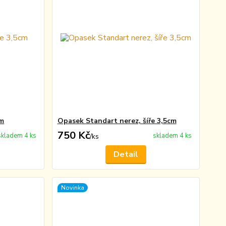
cm
Opasek Standart nerez, šíře 3,5cm
750 Kč
skladem 4 ks
skladem 4 ks
/
ks
Detail
Novinka