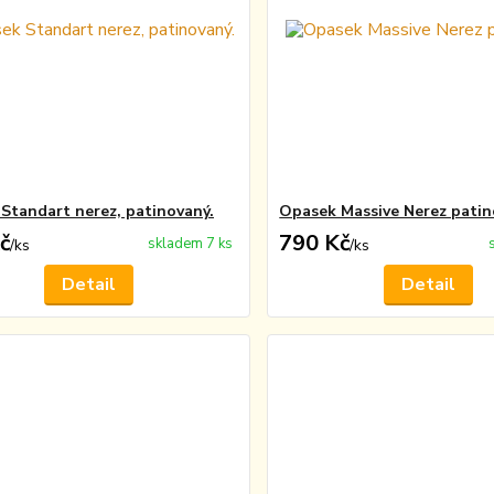
Standart nerez, patinovaný.
Opasek Massive Nerez pati
č
790 Kč
skladem 7 ks
/
ks
/
ks
Detail
Detail