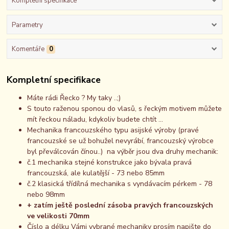
Kompletní specifikace
Parametry
Komentáře
0
Kompletní specifikace
Máte rádi Řecko ? My taky ..;)
S touto raženou sponou do vlasů, s řeckým motivem můžete
mít řeckou náladu, kdykoliv budete chtít ...
Mechanika francouzského typu asijské výroby (pravé
francouzské se už bohužel nevyrábí, francouzský výrobce
byl převálcován čínou..) na výběr jsou dva druhy mechanik:
č.1 mechanika stejné konstrukce jako bývala pravá
francouzská, ale kulatější - 73 nebo 85mm
č.2 klasická třídílná mechanika s vyndávacím pérkem - 78
nebo 98mm
+ zatím ještě poslední zásoba pravých francouzských
ve velikosti 70mm
Číslo a délku Vámi vybrané mechaniky prosím napište do