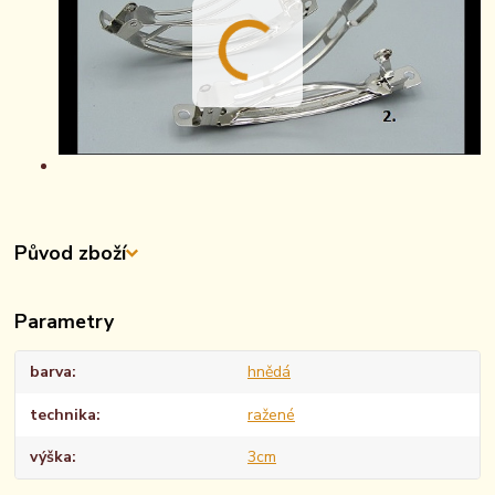
Původ zboží
Parametry
barva
hnědá
technika
ražené
výška
3cm