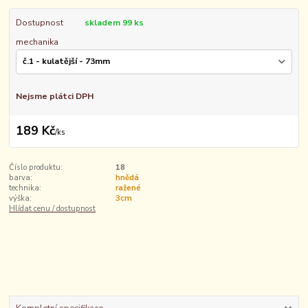
Dostupnost
skladem 99 ks
mechanika
Nejsme plátci DPH
189 Kč
/
ks
Číslo produktu:
18
barva:
hnědá
technika:
ražené
výška:
3cm
Hlídat cenu / dostupnost