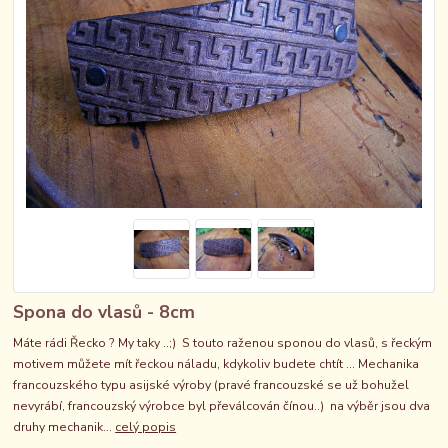
Spona do vlasů - 8cm
Máte rádi Řecko ? My taky ..;) S touto raženou sponou do vlasů, s řeckým
motivem můžete mít řeckou náladu, kdykoliv budete chtít ... Mechanika
francouzského typu asijské výroby (pravé francouzské se už bohužel
nevyrábí, francouzský výrobce byl převálcován čínou..) na výběr jsou dva
druhy mechanik...
celý popis