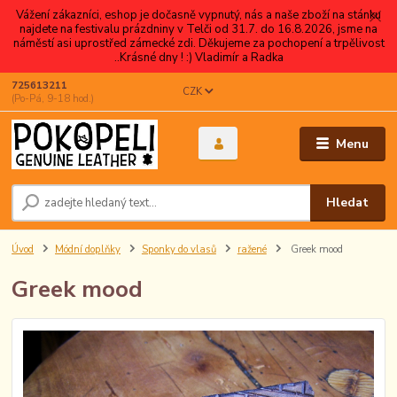
Vážení zákazníci, eshop je dočasně vypnutý, nás a naše zboží na stánku
najdete na festivalu prázdniny v Telči od 31.7. do 16.8.2026, jsme na
náměstí asi uprostřed zámecké zdi. Děkujeme za pochopení a trpělivost
..Krásné dny ! :) Vladimír a Radka
725613211
CZK
(Po-Pá, 9-18 hod.)
Menu
Hledat
Úvod
Módní doplňky
Sponky do vlasů
ražené
Greek mood
Greek mood