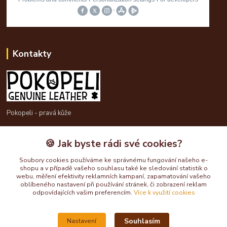
Kontakty
Pokopeli - pravá kůže
725613211
🍪 Jak byste rádi své cookies?
pokopeli@centrum.cz
Soubory cookies používáme ke správnému fungování našeho e-
shopu a v případě vašeho souhlasu také ke sledování statistik o
webu, měření efektivity reklamních kampaní, zapamatování vašeho
oblíbeného nastavení při používání stránek, či zobrazení reklam
odpovídajících vašim preferencím.
Více k využití cookies
Souhlasím
Nastavení