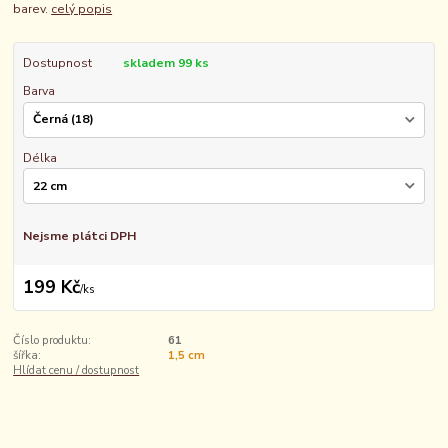
barev.
celý popis
Dostupnost
skladem 99 ks
Barva
Délka
Nejsme plátci DPH
199 Kč
/
ks
Číslo produktu:
61
šířka:
1,5 cm
Hlídat cenu / dostupnost