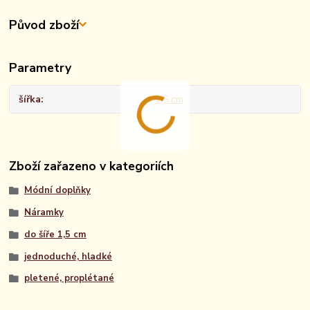
Původ zboží
Parametry
šířka
1,5 cm
Zboží zařazeno v kategoriích
Módní doplňky
Náramky
do šíře 1,5 cm
jednoduché, hladké
pletené, proplétané