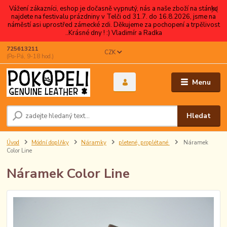
Vážení zákazníci, eshop je dočasně vypnutý, nás a naše zboží na stánku
najdete na festivalu prázdniny v Telči od 31.7. do 16.8.2026, jsme na
náměstí asi uprostřed zámecké zdi. Děkujeme za pochopení a trpělivost
..Krásné dny ! :) Vladimír a Radka
725613211
CZK
(Po-Pá, 9-18 hod.)
Menu
Hledat
Úvod
Módní doplňky
Náramky
pletené, proplétané
Náramek
Color Line
Náramek Color Line