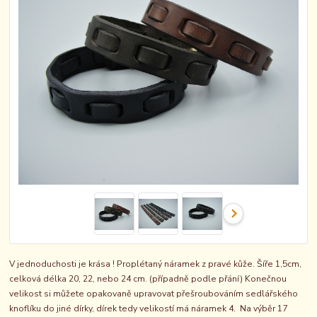
V jednoduchosti je krása ! Proplétaný náramek z pravé kůže. Šíře 1,5cm,
celková délka 20, 22, nebo 24 cm. (případně podle přání) Konečnou
velikost si můžete opakovaně upravovat přešroubováním sedlářského
knoflíku do jiné dírky, dírek tedy velikostí má náramek 4. Na výběr 17