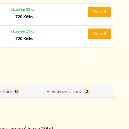
skladem 98 ks
Detail
720 Kč
/
ks
skladem 19 ks
Detail
720 Kč
/
ks
ntáře
0
Související zboží
2
nost opasků je cca 20let.