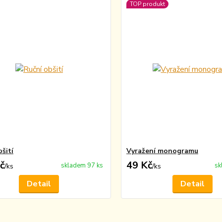
TOP produkt
šití
Vyražení monogramu
č
49 Kč
skladem 97 ks
sk
/
ks
/
ks
Detail
Detail