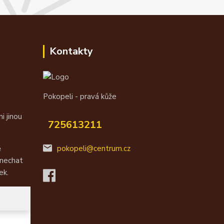
Kontakty
Pokopeli - pravá kůže
i jinou
725613211
ě
pokopeli@centrum.cz
 nechat
ek.