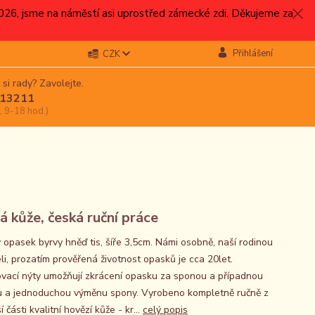
.2026, jsme na náměstí asi uprostřed zámecké zdi. Děkujeme za
Přihlášení
CZK
 si rady? Zavolejte.
13211
, 9-18 hod.)
á kůže, česká ruční práce
 opasek byrvy hněď tis, šíře 3,5cm. Námi osobně, naší rodinou
li, prozatím prověřená životnost opasků je cca 20let.
vací nýty umožňují zkrácení opasku za sponou a případnou
u a jednoduchou výměnu spony. Vyrobeno kompletně ručně z
í části kvalitní hovězí kůže - kr...
celý popis