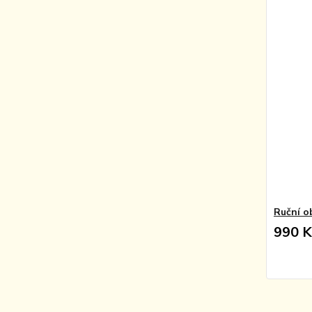
Ruční ob
990 K