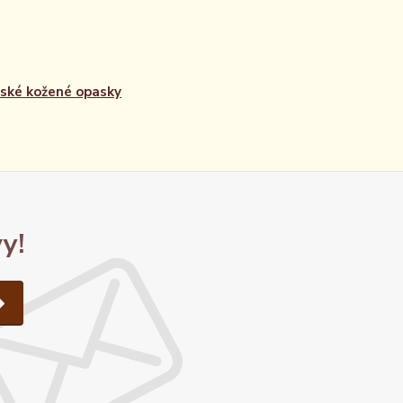
ké kožené opasky
y!