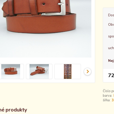
Dos
Obv
spo
uch
Nej
72
Číslo p
barva:
šířka:
3
é produkty