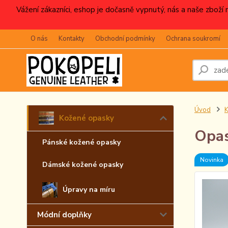
Vážení zákazníci, eshop je dočasně vypnutý, nás a naše zboží
O nás
Kontakty
Obchodní podmínky
Ochrana soukromí
Úvod
K
Kožené opasky
Opas
Pánské kožené opasky
Novinka
Dámské kožené opasky
Úpravy na míru
Módní doplňky