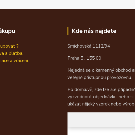
ákupu
Kde nás najdete
kupovat ?
Smíchovská 1112/94
a a platba.
Praha 5 , 155 00
ace a vrácení.
Nejedná se o kamenný obchod an
veřejně přístupnou provozovnu.
Po domluvě, zde lze ale případn
vyzvednout objednávku, nebo si
ukázat nějaký vzorek nebo výrob