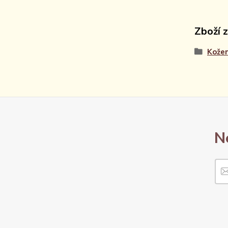
Zboží 
Kože
N