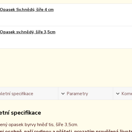
Opasek Sv.hnědý, šíře 4 cm
Opasek sv.hnědý, šíře 3,5cm
etní specifikace
Parametry
Kome
tní specifikace
ený opasek byrvy hněď tis, šíře 3,5cm.
i osobně, naší rodinou a přáteli, prozatím prověřená život