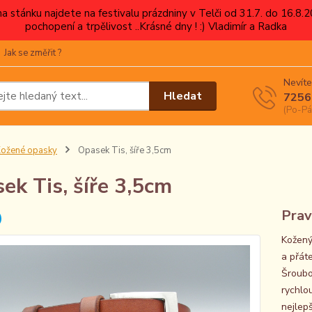
 na stánku najdete na festivalu prázdniny v Telči od 31.7. do 16.8
pochopení a trpělivost ..Krásné dny ! :) Vladimír a Radka
Jak se změřit ?
Nevíte
Hledat
7256
(Po-Pá
ožené opasky
Opasek Tis, šíře 3,5cm
ek Tis, šíře 3,5cm
Prav
Kožený
a přáte
Šroubo
rychlo
nejlepš