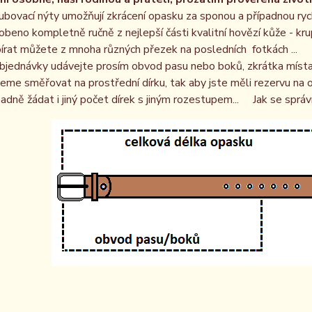
ubovací nýty umožňují zkrácení opasku za sponou a případnou ry
obeno kompletně ručně z nejlepší části kvalitní hovězí kůže - kru
írat můžete z mnoha různých přezek na posledních fotkách ...
bjednávky udávejte prosím obvod pasu nebo boků, zkrátka místa
eme směřovat na prostřední dírku, tak aby jste měli rezervu na 
padně žádat i jiný počet dírek s jiným rozestupem... Jak se sprá