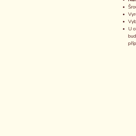
Šro
Vyr
Vyb
U o
bud
pří