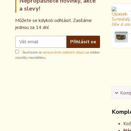
Nepropásněte novinky, akce
a slevy!
Můžete se kdykoli odhlásit. Zasíláme
jednou za 14 dní.
Přihlásit se
Souhlasím se
zpracováním osobních údajů
za účelem
rozesílky newsletteru.
Kompl
Komple
Kož
Nám