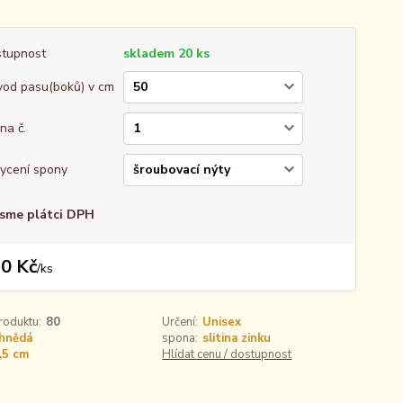
tupnost
skladem 20 ks
od pasu(boků) v cm
na č.
ycení spony
sme plátci DPH
0 Kč
/
ks
roduktu:
80
Určení:
Unisex
hnědá
spona:
slitina zinku
,5 cm
Hlídat cenu / dostupnost