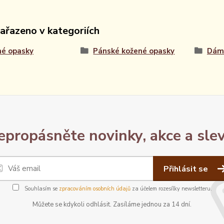
zařazeno v kategoriích
né opasky
Pánské kožené opasky
Dáms
epropásněte novinky, akce a slev
Přihlásit se
Souhlasím se
zpracováním osobních údajů
za účelem rozesílky newsletteru.
Můžete se kdykoli odhlásit. Zasíláme jednou za 14 dní.