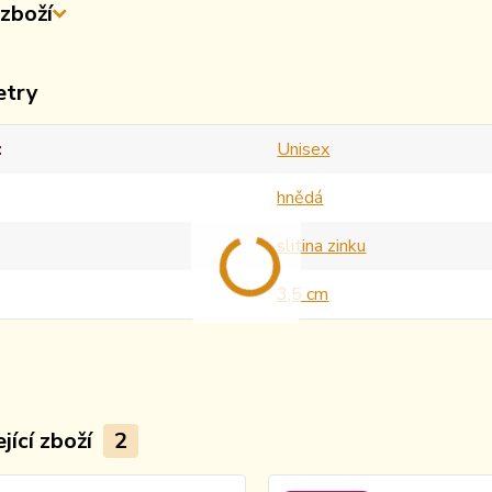
zboží
etry
Unisex
hnědá
slitina zinku
3,5 cm
jící zboží
2