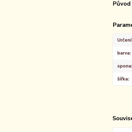
Původ 
Param
Určení
barva
spona
šířka
Souvise