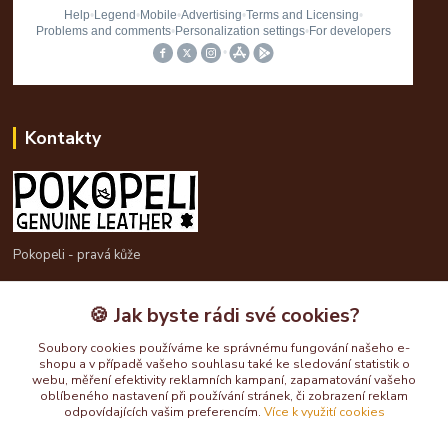
Kontakty
Pokopeli - pravá kůže
725613211
🍪 Jak byste rádi své cookies?
pokopeli@centrum.cz
Soubory cookies používáme ke správnému fungování našeho e-
shopu a v případě vašeho souhlasu také ke sledování statistik o
webu, měření efektivity reklamních kampaní, zapamatování vašeho
oblíbeného nastavení při používání stránek, či zobrazení reklam
odpovídajících vašim preferencím.
Více k využití cookies