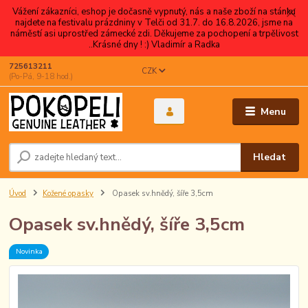
Vážení zákazníci, eshop je dočasně vypnutý, nás a naše zboží na stánku
najdete na festivalu prázdniny v Telči od 31.7. do 16.8.2026, jsme na
náměstí asi uprostřed zámecké zdi. Děkujeme za pochopení a trpělivost
..Krásné dny ! :) Vladimír a Radka
725613211
CZK
(Po-Pá, 9-18 hod.)
Menu
Hledat
Úvod
Kožené opasky
Opasek sv.hnědý, šíře 3,5cm
Opasek sv.hnědý, šíře 3,5cm
Novinka