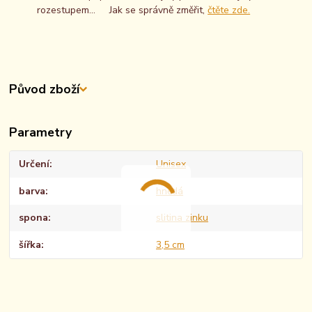
rozestupem... Jak se správně změřit,
čtěte zde.
Původ zboží
Parametry
Určení
Unisex
barva
hnědá
spona
slitina zinku
šířka
3,5 cm