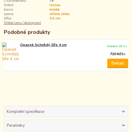
Číslo produktu:
79
Určení:
Unisex
barva:
hnědá
spona:
slitina zinku
šířka:
3,5 cm
Hlídat cenu / dostupnost
Podobné produkty
Opasek Sv.hnědý, šíře 4 cm
skladem 98 ks
720 Kč
/
ks
Detail
Kompletní specifikace
Parametry