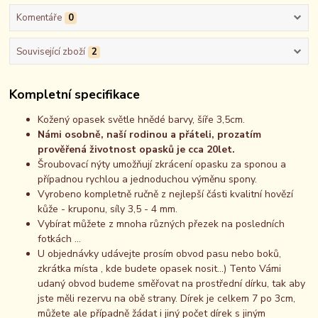
Komentáře
0
Související zboží
2
Kompletní specifikace
Kožený opasek světle hnědé barvy, šíře 3,5cm.
Námi osobně, naší rodinou a přáteli, prozatím
prověřená životnost opasků je cca 20let.
Šroubovací nýty umožňují zkrácení opasku za sponou a
případnou rychlou a jednoduchou výměnu spony.
Vyrobeno kompletně ručně z nejlepší části kvalitní hovězí
kůže - kruponu, síly 3,5 - 4 mm.
Vybírat můžete z mnoha různých přezek na posledních
fotkách ...
U objednávky udávejte prosím obvod pasu nebo boků,
zkrátka místa , kde budete opasek nosit...) Tento Vámi
udaný obvod budeme směřovat na prostřední dírku, tak aby
jste měli rezervu na obě strany. Dírek je celkem 7 po 3cm,
můžete ale případně žádat i jiný počet dírek s jiným