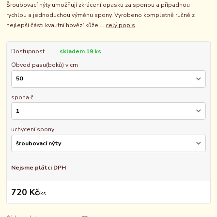
Šroubovací nýty umožňují zkrácení opasku za sponou a případnou
rychlou a jednoduchou výměnu spony. Vyrobeno kompletně ručně z
nejlepší části kvalitní hovězí kůže ...
celý popis
Dostupnost
skladem 19 ks
Obvod pasu(boků) v cm
spona č.
uchycení spony
Nejsme plátci DPH
720 Kč
/
ks