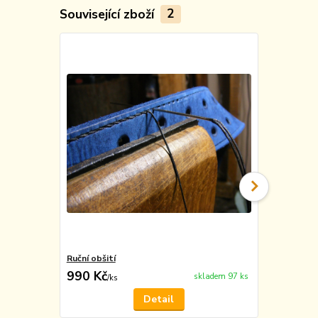
Související zboží
2
TOP produkt
Ruční obšití
Vyražení m
990 Kč
49 Kč
skladem 97 ks
/
ks
/
ks
Detail