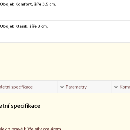
Obojek Komfort, šíře 3,5 cm.
Obojek Klasik, šíře 3 cm.
etní specifikace
Parametry
Kome
tní specifikace
jek z pravé kůže síly cca 4mm.