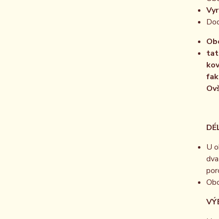
Vyr
Dod
Obo
tat
kov
fak
Ovš
DÉL
U o
dva
por
Obo
VÝBĚR