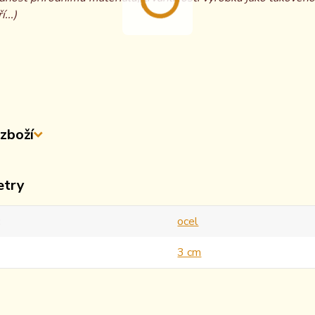
í...)
zboží
etry
ocel
3 cm