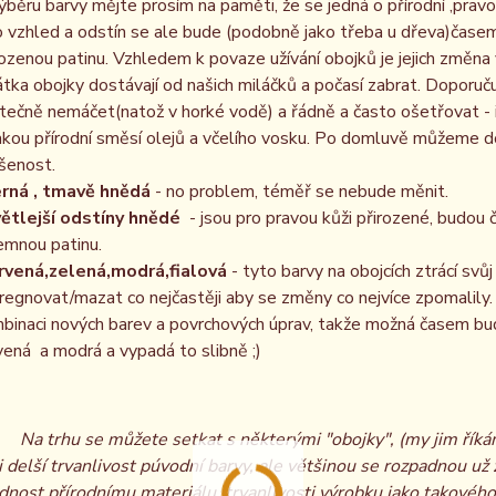
ýběru barvy mějte prosím na paměti, že se jedná o přírodní ,prav
o vzhled a odstín se ale bude (podobně jako třeba u dřeva)časem
rozenou patinu. Vzhledem k povaze užívání obojků je jejich změna 
átka obojky dostávají od našich miláčků a počasí zabrat. Doporuč
tečně nemáčet(natož v horké vodě) a řádně a často ošetřovat -
akou přírodní směsí olejů a včelího vosku. Po domluvě můžeme d
šenost.
rná , tmavě hnědá
- no problem, téměř se nebude měnit.
ětlejší odstíny hnědé
- jsou pro pravou kůži přirozené, budou 
jemnou patinu.
rvená,zelená,modrá,fialová
- tyto barvy na obojcích ztrácí svů
regnovat/mazat co nejčastěji aby se změny co nejvíce zpomalil
binaci nových barev a povrchových úprav, takže možná časem budou i
vená a modrá a vypadá to slibně ;)
Na trhu se můžete setkat s některými "obojky", (my jim řík
i delší trvanlivost púvodní barvy, ale většinou se rozpadnou u
dnost přírodnímu materiálu, trvanlivosti výrobku jako takového 