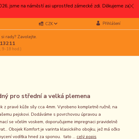
.2026, jsme na náměstí asi uprostřed zámecké zdi. Děkujeme za
Přihlášení
CZK
 si rady? Zavolejte.
13211
, 9-18 hod.)
ný pro střední a velká plemena
 z pravé kůže síly cca 4mm. Vyrobeno kompletně ručně, na
ašemu pejskovi. Dodáváme s povrchovou úpravou a
nací se včelím voskem, doporučujeme impregnaci pravidelně
at... Obojek Komfort je varinta klasického obojku, jež má očko
hycení vodítka hned za sponou. tato ...
celý popis