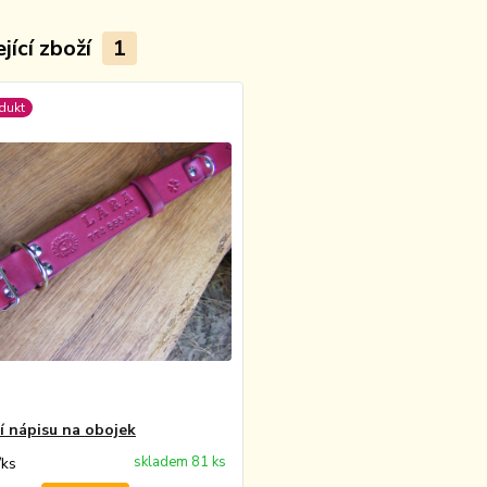
jící zboží
1
dukt
í nápisu na obojek
skladem 81 ks
/
ks