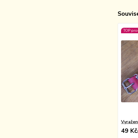
Souvise
TOP pro
Vyražen
49 Kč