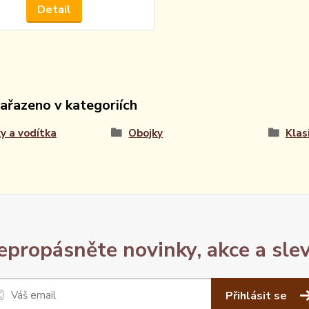
Detail
zařazeno v kategoriích
y a vodítka
Obojky
Klas
epropásněte novinky, akce a slev
Přihlásit se