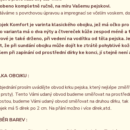
obeno kompletně ručně, na míru Vašemu pejskovi.
áváme s povrchovou úpravou a impregnací se včelím voskem, dop
jek Komfort je varinta klasického obojku, jež má očko pro
o varianta má o dva nýty a čtvereček kůže zespod méně a t
ové je také drženo, při vedení na vodítku od těla pejska. 
t, že při sundání obojku může dojít ke ztrátě pohyblivé ko
em při zapínání od prostřední dírky ke konci, jí stejně není
KA OBOJKU :
bjednání prosím uvádějte obvod krku pejska, který nejlépe změří
 prsty). Tento Vámi udaný obvod budeme směřovat na prostřední 
ostou, budeme Vámi udaný obvod směřovat na druhou dírku, tak
jek má 5 dírek po 2 cm. Na přání možno i více dírek,atd..
 BAREV :