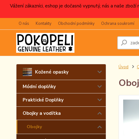
Vážení zákazníci, eshop je dočasně vypnutý, nás a naše zboží
O nás
Kontakty
Obchodní podmínky
Ochrana soukromí
Úvod
O
Kožené opasky
Oboj
Módní doplňky
Praktické Doplňky
Obojky a vodítka
Obojky