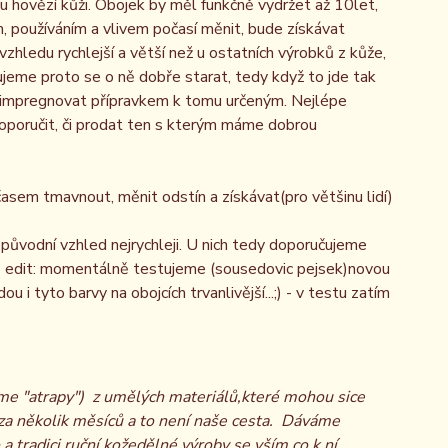
ou hovězí kůži. Obojek by měl funkčně vydržet až 10let,
, používáním a vlivem počasí měnit, bude získávat
vzhledu rychlejší a větší než u ostatních výrobků z kůže,
ujeme proto se o ně dobře starat, tedy když to jde tak
 impregnovat přípravkem k tomu určeným. Nejlépe
oporučit, či prodat ten s kterým máme dobrou
časem tmavnout, měnit odstín a získávat(pro většinu lidí)
j původní vzhled nejrychleji. U nich tedy doporučujeme
y. edit: momentálně testujeme (sousedovic pejsek)novou
 tyto barvy na obojcích trvanlivější...;) - v testu zatím
áme "atrapy") z umělých materiálů,které mohou sice
ž za několik měsíců a to není naše cesta. Dáváme
a tradici ruční kožedělné výroby se vším co k ní