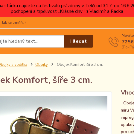
 na stánku najdete na festivalu prázdniny v Telči od 31.7. do 16.8
pochopení a trpělivost ..Krásné dny ! :) Vladimír a Radka
Jak se změřit ?
Nevíte
Hledat
7256
(Po-Pá
bojky a vodítka
Obojky
Obojek Komfort, šíře 3 cm.
ek Komfort, šíře 3 cm.
Vhod
Obojek
míru V
impreg
opakov
pro uc