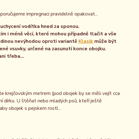
oručujeme impregnaci pravidelně opakovat...
 uchycení vodítka hned za sponou.
ím i méně věcí, které mohou případně tlačit a vše
Jedinou nevýhodou oproti variantě
Klasik
může být
žené vsuvky, určené na zasunutí konce obojku.
 ani třeba...
te krejčovským metrem (pod obojek by se měli vejít cca
dírku. U štěňat nebo mladých psů, kteří ještě
 aby obojek s pejskem rostl...