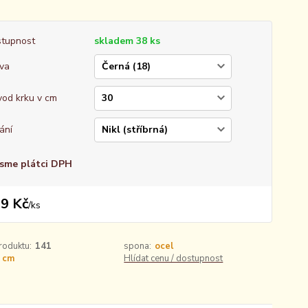
tupnost
skladem 38 ks
va
od krku v cm
ání
sme plátci DPH
9 Kč
/
ks
roduktu:
141
spona:
ocel
 cm
Hlídat cenu / dostupnost