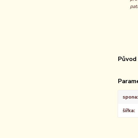
patř
Původ 
Param
spona
šířka