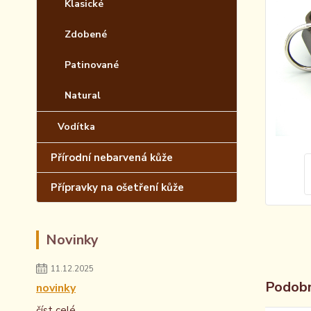
Klasické
Zdobené
Patinované
Natural
Vodítka
Přírodní nebarvená kůže
Přípravky na ošetření kůže
Novinky
11.12.2025
Podobn
novinky
číst celé