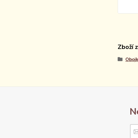
Zboží 
Obojk
N