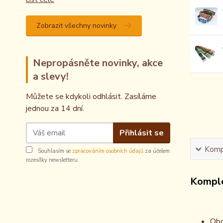
Zobrazit všechny novinky
Nepropásněte novinky, akce
a slevy!
Můžete se kdykoli odhlásit. Zasíláme
jednou za 14 dní.
Přihlásit se
Kompl
Souhlasím se
zpracováním osobních údajů
za účelem
rozesílky newsletteru.
Komple
Obo