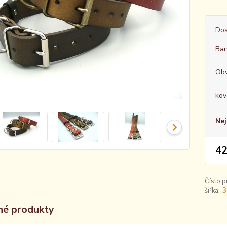
Dos
Bar
Obv
kov
Nej
42
Číslo p
šířka:
3
é produkty