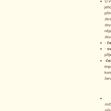
U v
jeh
při
zkr
zby
něj
zku
-
če
-
sv
pří
-
če
imp
kom
čer
mít
pře