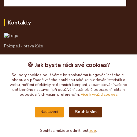
Kontakty
Pokopeli - pravá kůže
725613211
🍪 Jak byste rádi své cookies?
pokopeli@centrum.cz
Soubory cookies používáme ke správnému fungování našeho e-
shopu a v případě vašeho souhlasu také ke sledování statistik o
webu, měření efektivity reklamních kampaní, zapamatování vašeho
oblíbeného nastavení při používání stránek, či zobrazení reklam
odpovídajících vašim preferencím.
Více k využití cookies
Souhlasím
Nastavení
Upravit sběr cookies.
Souhlas můžete odmítnout
zde
.
Vytvořeno na
Eshop-rychle.cz