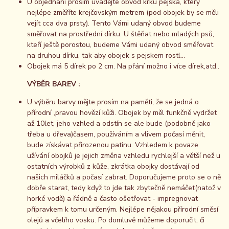
U objednání prosím uvádějte obvod krku pejska, který
nejlépe změříte krejčovským metrem (pod obojek by se měli
vejít cca dva prsty). Tento Vámi udaný obvod budeme
směřovat na prostřední dírku. U štěňat nebo mladých psů,
kteří ještě porostou, budeme Vámi udaný obvod směřovat
na druhou dírku, tak aby obojek s pejskem rostl...
Obojek má 5 dírek po 2 cm. Na přání možno i více dírek,atd..
VÝBĚR BAREV :
U výběru barvy mějte prosím na paměti, že se jedná o
přírodní ,pravou hovězí kůži. Obojek by měl funkčně vydržet
až 10let, jeho vzhled a odstín se ale bude (podobně jako
třeba u dřeva)časem, používáním a vlivem počasí měnit,
bude získávat přirozenou patinu. Vzhledem k povaze
užívání obojků je jejich změna vzhledu rychlejší a větší než u
ostatních výrobků z kůže, zkrátka obojky dostávají od
našich miláčků a počasí zabrat. Doporučujeme proto se o ně
dobře starat, tedy když to jde tak zbytečně nemáčet(natož v
horké vodě) a řádně a často ošetřovat - impregnovat
přípravkem k tomu určeným. Nejlépe nějakou přírodní směsí
olejů a včelího vosku. Po domluvě můžeme doporučit, či