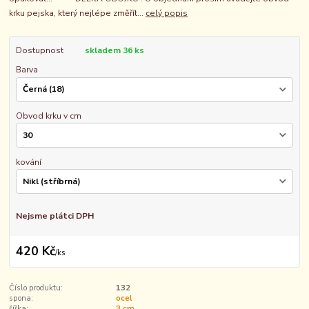
krku pejska, který nejlépe změřít...
celý popis
Dostupnost
skladem 36 ks
Barva
Obvod krku v cm
kování
Nejsme plátci DPH
420 Kč
/
ks
Číslo produktu:
132
spona:
ocel
šířka:
3 cm