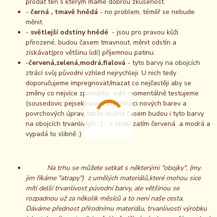
prodat ten s kterým máme dobrou zkušenost.
-
černá , tmavě hnědá
- no problem, téměř se nebude
měnit.
-
světlejší odstíny hnědé
- jsou pro pravou kůži
přirozené, budou časem tmavnout, měnit odstín a
získávat(pro většinu lidí) příjemnou patinu.
-
červená,zelená,modrá,fialová
- tyto barvy na obojcích
ztrácí svůj původní vzhled nejrychleji. U nich tedy
doporučujeme impregnovat/mazat co nejčastěji aby se
změny co nejvíce zpomalily. edit: momentálně testujeme
(sousedovic pejsek)novou kombinaci nových barev a
povrchových úprav, takže možná časem budou i tyto barvy
na obojcích trvanlivější...;) - v testu zatím červená a modrá a
vypadá to slibně ;)
Na trhu se můžete setkat s některými "obojky", (my
jim říkáme "atrapy") z umělých materiálů,které mohou sice
míti delší trvanlivost púvodní barvy, ale většinou se
rozpadnou už za několik měsíců a to není naše cesta.
Dáváme přednost přírodnímu materiálu, trvanlivosti výrobku