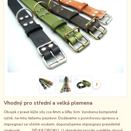
Vhodný pro střední a velká plemena
Obojek z pravé kůže síly cca 4mm a šířky 3cm. Vyrobeno kompletně
ručně, na míru Vašemu pejskovi. Dodáváme s povrchovou úpravou a
impregnací se včelím voskem, doporučujeme impregnaci pravidelně
opakovat... DÉLKA OBOJKU : U objednání prosím uvádějte obvod