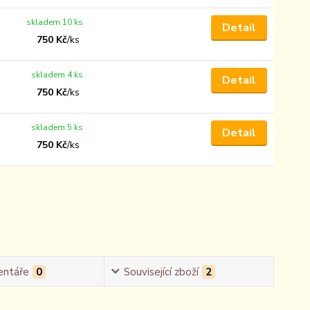
skladem 10 ks
Detail
750 Kč
/
ks
skladem 4 ks
Detail
750 Kč
/
ks
skladem 5 ks
Detail
750 Kč
/
ks
ntáře
0
Související zboží
2