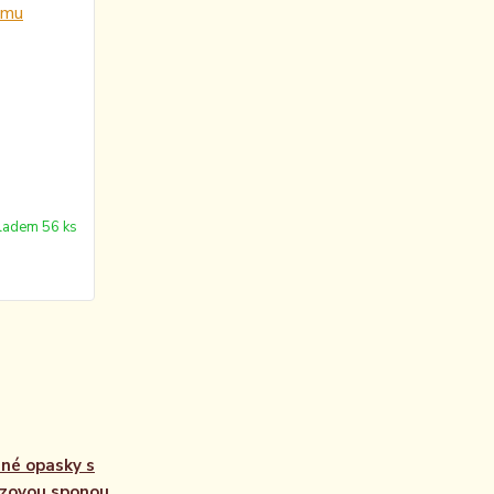
ladem 56 ks
né opasky s
zovou sponou