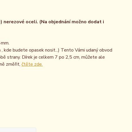
) nerezové oceli. (Na objednání možno dodat i
 4mm.
 , kde budete opasek nosit...) Tento Vámi udaný obvod
obě strany. Dírek je celkem 7 po 2,5 cm, můžete ale
vně změřit,
čtěte zde.