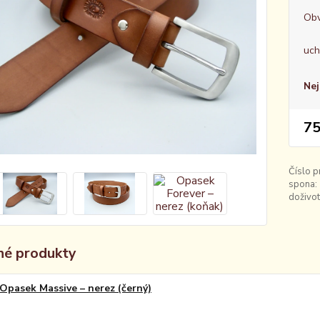
Obv
uch
Nej
75
Číslo p
spona:
doživot
é produkty
Opasek Massive – nerez (černý)