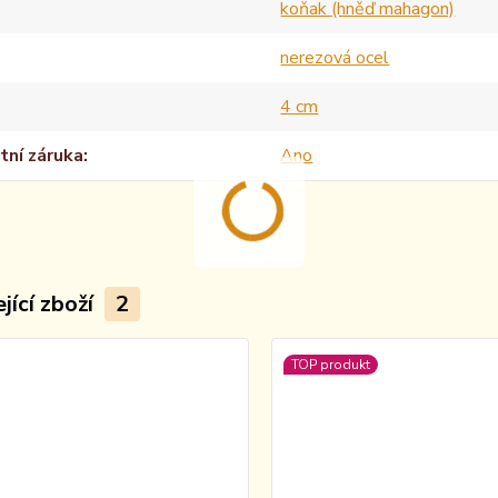
koňak (hněď mahagon)
nerezová ocel
4 cm
tní záruka
Ano
jící zboží
2
TOP produkt