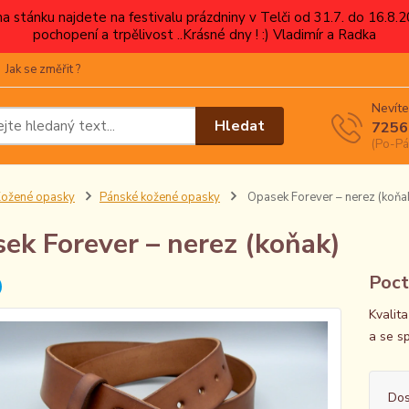
 na stánku najdete na festivalu prázdniny v Telči od 31.7. do 16.8
pochopení a trpělivost ..Krásné dny ! :) Vladimír a Radka
Jak se změřit ?
Nevíte
Hledat
7256
(Po-Pá
ožené opasky
Pánské kožené opasky
Opasek Forever – nerez (koňa
ek Forever – nerez (koňak)
Poct
Kvalit
a se s
Dos