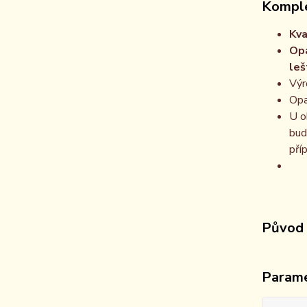
Komple
Kva
Opa
leš
Výr
Opa
U o
bud
pří
Původ 
Param