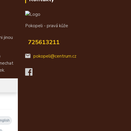
Pokopeli - pravá kůže
i jinou
725613211
ě
pokopeli@centrum.cz
 nechat
ek.