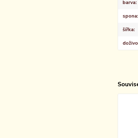
barva
spona
šířka
doživo
Souvise