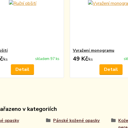
šití
Vyražení monogramu
č
49 Kč
skladem 97 ks
sk
/
ks
/
ks
Detail
Detail
zařazeno v kategoriích
né opasky
Pánské kožené opasky
Kože
nere