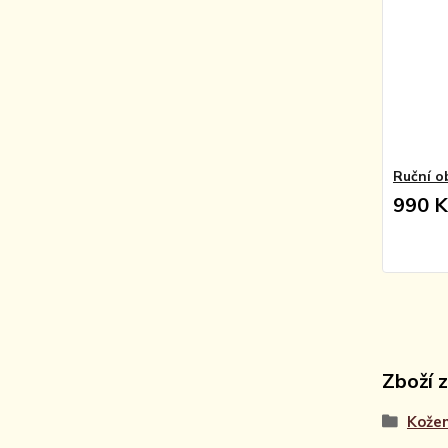
Ruční ob
990 K
Zboží 
Kože