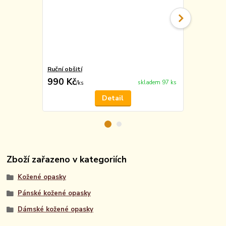
Ruční obšití
Vyražení m
990 Kč
49 Kč
skladem 97 ks
/
ks
/
ks
Detail
Zboží zařazeno v kategoriích
Kožené opasky
Pánské kožené opasky
Dámské kožené opasky