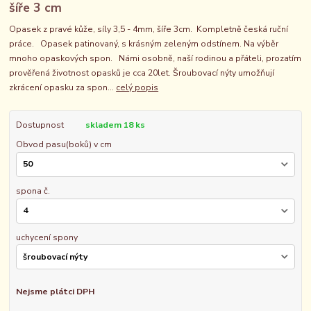
šíře 3 cm
Opasek z pravé kůže, síly 3,5 - 4mm, šíře 3cm. Kompletně česká ruční
práce. Opasek patinovaný, s krásným zeleným odstínem. Na výběr
mnoho opaskových spon. Námi osobně, naší rodinou a přáteli, prozatím
prověřená životnost opasků je cca 20let. Šroubovací nýty umožňují
zkrácení opasku za spon...
celý popis
Dostupnost
skladem 18 ks
Obvod pasu(boků) v cm
spona č.
uchycení spony
Nejsme plátci DPH