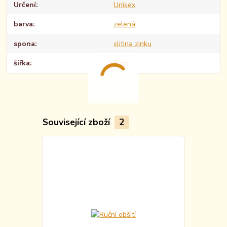
Určení
Unisex
barva
zelená
spona
slitina zinku
šířka
3 cm
Související zboží
2
TOP produkt