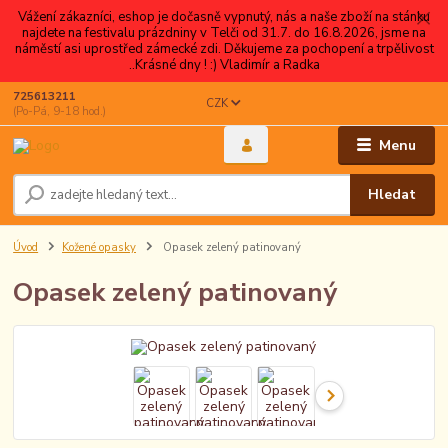
Vážení zákazníci, eshop je dočasně vypnutý, nás a naše zboží na stánku
najdete na festivalu prázdniny v Telči od 31.7. do 16.8.2026, jsme na
náměstí asi uprostřed zámecké zdi. Děkujeme za pochopení a trpělivost
..Krásné dny ! :) Vladimír a Radka
725613211
CZK
(Po-Pá, 9-18 hod.)
Menu
Hledat
Úvod
Kožené opasky
Opasek zelený patinovaný
Opasek zelený patinovaný