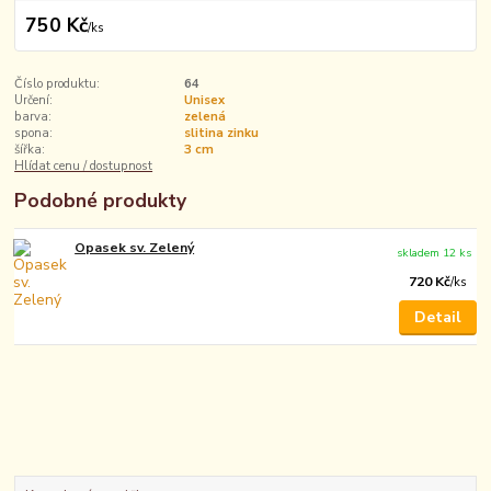
750 Kč
/
ks
Číslo produktu:
64
Určení:
Unisex
barva:
zelená
spona:
slitina zinku
šířka:
3 cm
Hlídat cenu / dostupnost
Podobné produkty
Opasek sv. Zelený
skladem 12 ks
720 Kč
/
ks
Detail