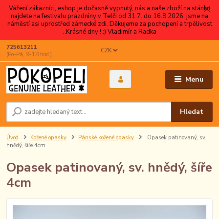
Vážení zákazníci, eshop je dočasně vypnutý, nás a naše zboží na stánku
najdete na festivalu prázdniny v Telči od 31.7. do 16.8.2026, jsme na
náměstí asi uprostřed zámecké zdi. Děkujeme za pochopení a trpělivost
..Krásné dny ! :) Vladimír a Radka
725613211
CZK
(Po-Pá, 9-18 hod.)
Menu
Hledat
Úvod
Kožené opasky
Pánské kožené opasky
Opasek patinovaný, sv.
hnědý, šíře 4cm
Opasek patinovaný, sv. hnědý, šíře
4cm