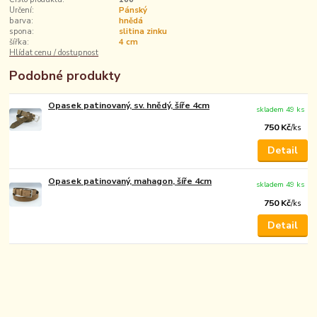
Určení:
Pánský
barva:
hnědá
spona:
slitina zinku
šířka:
4 cm
Hlídat cenu / dostupnost
Podobné produkty
Opasek patinovaný, sv. hnědý, šíře 4cm
skladem 49 ks
750 Kč
/
ks
Detail
Opasek patinovaný, mahagon, šíře 4cm
skladem 49 ks
750 Kč
/
ks
Detail