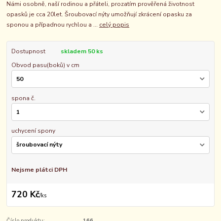
Námi osobně, naší rodinou a přáteli, prozatím prověřená životnost
opasků je cca 20let. Šroubovací nýty umožňují zkrácení opasku za
sponou a případnou rychlou a ...
celý popis
Dostupnost
skladem 50 ks
Obvod pasu(boků) v cm
spona č.
uchycení spony
Nejsme plátci DPH
720 Kč
/
ks
Číslo produktu:
166