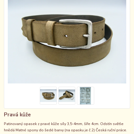
Pravá kůže
Patinovaný opasek z pravé kůže síly 3,5-4mm, šíře 4cm. Odstín světle
hnědá Matné spony do šedé barvy (na opasku je č.2) Česká ruční práce.