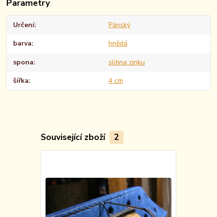
Parametry
Určení
Pánský
barva
hnědá
spona
slitina zinku
šířka
4 cm
Související zboží
2
TOP produkt