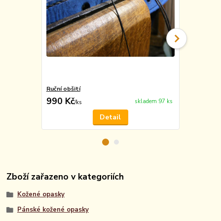
Ruční obšití
Vyražení m
990 Kč
49 Kč
skladem 97 ks
/
ks
/
ks
Detail
Zboží zařazeno v kategoriích
Kožené opasky
Pánské kožené opasky