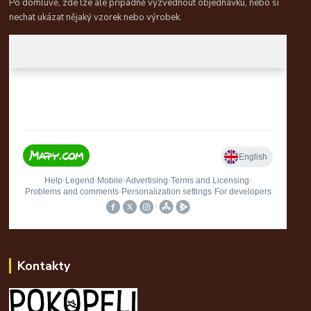
Po domluvě, zde lze ale případně vyzvednout objednávku, nebo si
nechat ukázat nějaký vzorek nebo výrobek.
Kontakty