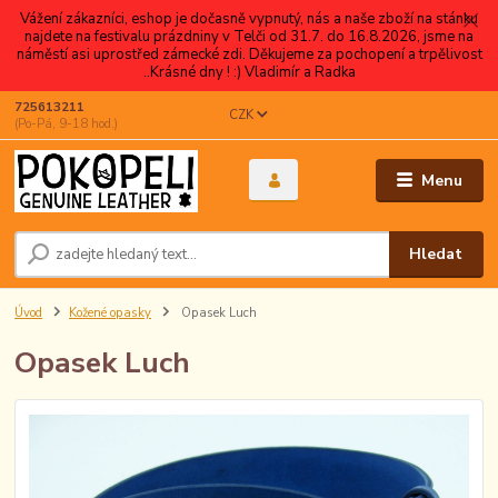
Vážení zákazníci, eshop je dočasně vypnutý, nás a naše zboží na stánku
najdete na festivalu prázdniny v Telči od 31.7. do 16.8.2026, jsme na
náměstí asi uprostřed zámecké zdi. Děkujeme za pochopení a trpělivost
..Krásné dny ! :) Vladimír a Radka
725613211
CZK
(Po-Pá, 9-18 hod.)
Menu
Hledat
Úvod
Kožené opasky
Opasek Luch
Opasek Luch