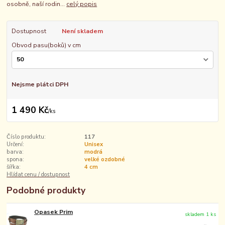
osobně, naší rodin...
celý popis
Dostupnost
Není skladem
Obvod pasu(boků) v cm
Nejsme plátci DPH
1 490 Kč
/
ks
Číslo produktu:
117
Určení:
Unisex
barva:
modrá
spona:
velké ozdobné
šířka:
4 cm
Hlídat cenu / dostupnost
Podobné produkty
Opasek Prim
skladem 1 ks