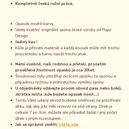
Kompletně česká ruční práce.
Opasek modré barvy.
Velmi kvalitní, originální spona české výroby od Pupo
Design
Jediný kus !
Kůže je přírodní materiál a každý kousek může míti trochu
jinou kresbu a barvu nasát trochu jinak.
Námi osobně, naší rodinou a přáteli, prozatím
prověřená životnost opasků je cca 20let.
Šroubovací nýty umožňují zkrácení opasku za sponou a
případnou rychlou a jednoduchou výměnu spony.
U objednávky udávejte prosím obvod pasu nebo boků,
zkrátka místa ,kde budete opasek nosit...)
Tento Vámi udaný obvod budeme směřovat na prostřední
dírku, tak aby jste měli rezervu na obě strany. Dírek je
celkem 7 po 3cm, můžete ale případně žádat i jiný počet
dírek s jiným rozestupem...
Jak se správně změřit,
čtěte zde.