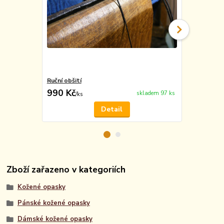
Ruční obšití
Vyražení m
990 Kč
49 Kč
skladem 97 ks
/
ks
/
ks
Detail
Zboží zařazeno v kategoriích
Kožené opasky
Pánské kožené opasky
Dámské kožené opasky