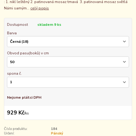
: 1. nikl leštěný 2. patinovaná mosaz tmavá 3. patinovaná mosaz světlá
Námi samým...
celý popis
Dostupnost
skladem 9 ks
Barva
Obvod pasu(boků) v cm
spona č.
Nejsme plátci DPH
929 Kč
/
ks
Číslo produktu:
184
Určení:
Pánský