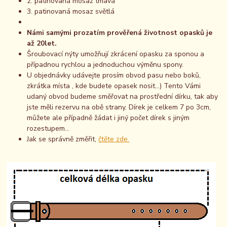
2. patinovaná mosaz tmavá
3. patinovaná mosaz světlá
Námi samými prozatím prověřená životnost opasků je
až 20let.
Šroubovací nýty umožňují zkrácení opasku za sponou a
případnou rychlou a jednoduchou výměnu spony.
U objednávky udávejte prosím obvod pasu nebo boků,
zkrátka místa , kde budete opasek nosit...) Tento Vámi
udaný obvod budeme směřovat na prostřední dírku, tak aby
jste měli rezervu na obě strany. Dírek je celkem 7 po 3cm,
můžete ale případně žádat i jiný počet dírek s jiným
rozestupem...
Jak se správně změřit,
čtěte zde.