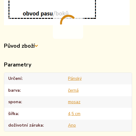
Původ zboží
Parametry
Určení
Pánský
barva
černá
spona
mosaz
šířka
4,5 cm
doživotní záruka
Ano