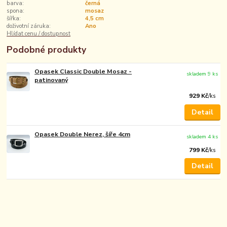
barva:
černá
spona:
mosaz
šířka:
4,5 cm
doživotní záruka:
Ano
Hlídat cenu / dostupnost
Podobné produkty
Opasek Classic Double Mosaz -
skladem 9 ks
patinovaný
929 Kč
/
ks
Detail
Opasek Double Nerez, šíře 4cm
skladem 4 ks
799 Kč
/
ks
Detail