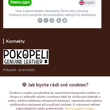
Kontakty
Pokopeli - pravá kůže
725613211
🍪 Jak byste rádi své cookies?
pokopeli@centrum.cz
Soubory cookies používáme ke správnému fungování našeho e-
shopu a v případě vašeho souhlasu také ke sledování statistik o
webu, měření efektivity reklamních kampaní, zapamatování vašeho
oblíbeného nastavení při používání stránek, či zobrazení reklam
odpovídajících vašim preferencím.
Více k využití cookies