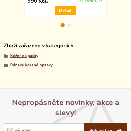
990 Kč
49 Kč
skladem 97 ks
/
ks
/
ks
Detail
Zboží zařazeno v kategoriích
Kožené opasky
Pánské kožené opasky
Nepropásněte novinky, akce a
slevy!
Přihlásit se