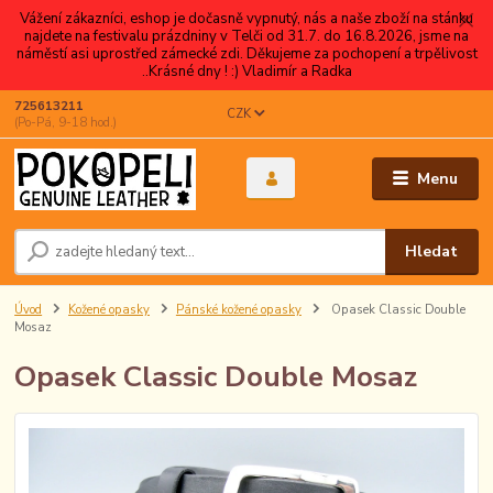
Vážení zákazníci, eshop je dočasně vypnutý, nás a naše zboží na stánku
najdete na festivalu prázdniny v Telči od 31.7. do 16.8.2026, jsme na
náměstí asi uprostřed zámecké zdi. Děkujeme za pochopení a trpělivost
..Krásné dny ! :) Vladimír a Radka
725613211
CZK
(Po-Pá, 9-18 hod.)
Menu
Hledat
Úvod
Kožené opasky
Pánské kožené opasky
Opasek Classic Double
Mosaz
Opasek Classic Double Mosaz