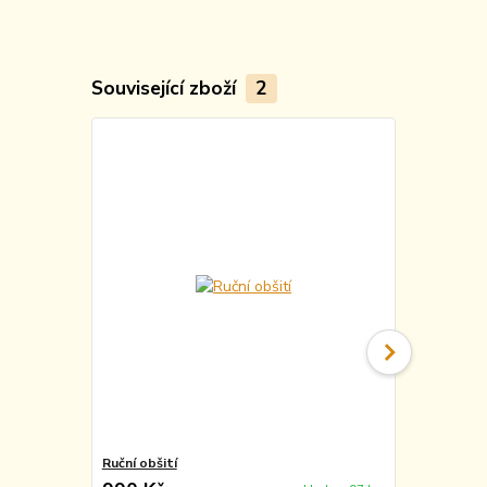
Související zboží
2
TOP produkt
Ruční obšití
Vyražení m