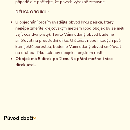
případě ale počítejte, že povrch výrazně ztmavne ...
DÉLKA OBOJKU :
U objednání prosím uvádějte obvod krku pejska, který
nejlépe změříte krejčovským metrem (pod obojek by se měli
vejít cca dva prsty). Tento Vámi udaný obvod budeme
směřovat na prostřední dírku. U štěňat nebo mladých psů,
kteří ještě porostou, budeme Vámi udaný obvod směřovat
na druhou dírku, tak aby obojek s pejskem rostl...
Obojek má 5 dírek po 2 cm. Na přání možno i více
dírek,atd..
Původ zboží