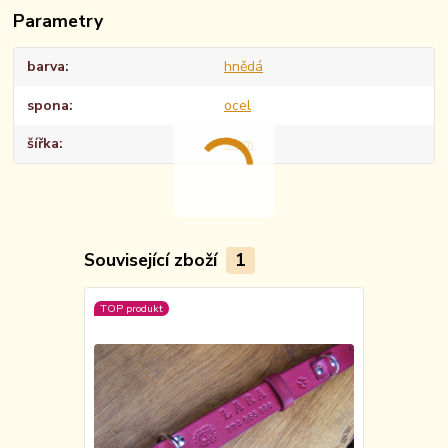
Parametry
barva
hnědá
spona
ocel
šířka
3 cm
Související zboží
1
TOP produkt