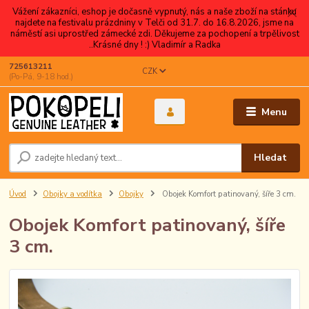
Vážení zákazníci, eshop je dočasně vypnutý, nás a naše zboží na stánku
najdete na festivalu prázdniny v Telči od 31.7. do 16.8.2026, jsme na
náměstí asi uprostřed zámecké zdi. Děkujeme za pochopení a trpělivost
..Krásné dny ! :) Vladimír a Radka
725613211
CZK
(Po-Pá, 9-18 hod.)
Menu
Hledat
Úvod
Obojky a vodítka
Obojky
Obojek Komfort patinovaný, šíře 3 cm.
Obojek Komfort patinovaný, šíře
3 cm.