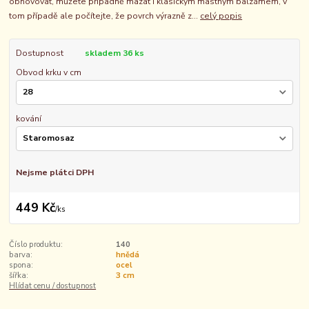
obnovovat, můžete případně mazat i klasickým mastným balzámem, v
tom případě ale počítejte, že povrch výrazně z...
celý popis
Dostupnost
skladem 36 ks
Obvod krku v cm
kování
Nejsme plátci DPH
449 Kč
/
ks
Číslo produktu:
140
barva:
hnědá
spona:
ocel
šířka:
3 cm
Hlídat cenu / dostupnost