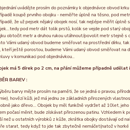
bjednání uvádějte prosím do poznámky k objednávce obvod krku p
řípadě koupě prvního obojku - neměřte úplně na těsno, pod metr 
řípadě, že už pejsek nějaký obojek nosí, tak nejlépe měřit úplně 
jek....tedy pod metr dát tolik prstů, kolik se vejde pod starý obo
jku obtočit metr a druhou rukou utáhnout/povolit metr stejně s 
to Vámi udaný obvod budeme směřovat na prostřední dírku, tak 
, kteří ještě porostou, budeme Vámi udaný obvod směřovat na dru
luvy v komunikaci pod objednávkou...
jek má 5 dírek po 2 cm, na přání můžeme případně udělat i 
 BAREV :
ýběru barvy mějte prosím na paměti, že se jedná o pravou, přírodní,
mie), hovězí kůži, jež má jednu ze základních přirozených vlastnost
obně jako dřevo.... Obojek by měl funkčně vydržet až 10let, jeh
vem počasí měnit, bude získávat přirozenou patinu. Vzhledem k pov
ší než u ostatních výrobků z kůže, zkrátka obojky dostávají od n
ře starat, tedy když to jde tak zbytečně nemáčet(natož v horké