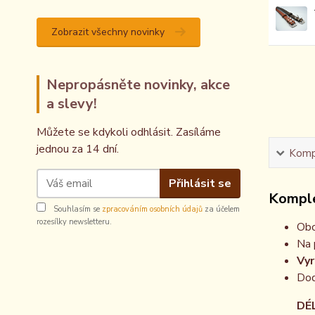
Zobrazit všechny novinky
Nepropásněte novinky, akce
a slevy!
Můžete se kdykoli odhlásit. Zasíláme
jednou za 14 dní.
Kompl
Přihlásit se
Komple
Souhlasím se
zpracováním osobních údajů
za účelem
rozesílky newsletteru.
Obo
Na 
Vyr
Dod
DÉLKA