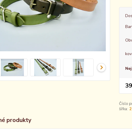
Dos
Bar
Obv
kov
Nej
39
Číslo p
šířka:
2
é produkty