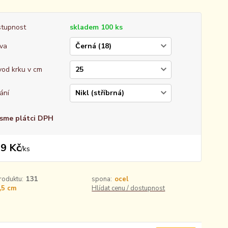
tupnost
skladem 100 ks
va
od krku v cm
ání
sme plátci DPH
9 Kč
/
ks
roduktu:
131
spona:
ocel
,5 cm
Hlídat cenu / dostupnost