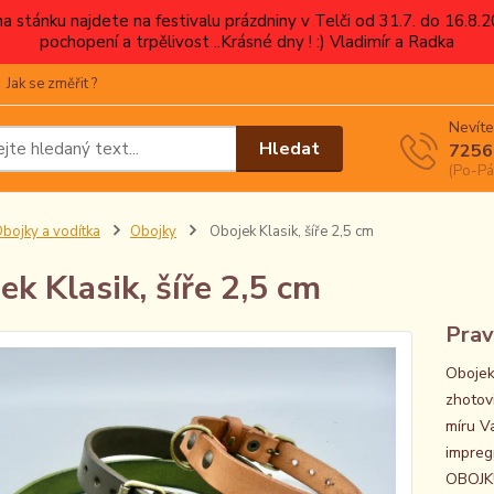
 na stánku najdete na festivalu prázdniny v Telči od 31.7. do 16.8
pochopení a trpělivost ..Krásné dny ! :) Vladimír a Radka
Jak se změřit ?
Nevíte
Hledat
7256
(Po-Pá
bojky a vodítka
Obojky
Obojek Klasik, šíře 2,5 cm
ek Klasik, šíře 2,5 cm
Prav
Obojek
zhotov
míru V
impre
OBOJKU