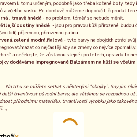
pravkem k tomu určeným, podobně jako třeba kožené boty, tedy i
jů a včelího vosku. Po domluvě můžeme doporučit, či prodat te
rná , tmavě hnědá
- no problem, téměř se nebude měnit.
ětlejší odstíny hnědé
- jsou pro pravou kůži přirozené, budou
šinu lidí) příjemnou, přirozenou patinu.
rvená,zelená,modrá,fialová
- tyto barvy na obojcích ztrácí svů
regnovat/mazat co nejčastěji aby se změny co nejvíce zpomalily.
chozí" a nečekejte, že zůstanou stejné i po letech, opravdu to ne
jky dodáváme impregnované Balzámem na kůži se včelím 
Na trhu se můžete setkat s některými "obojky", (my jim řík
i delší trvanlivost púvodní barvy, ale většinou se rozpadnou u
dnost přírodnímu materiálu, trvanlivosti výrobku jako takového 
í...)
zboží