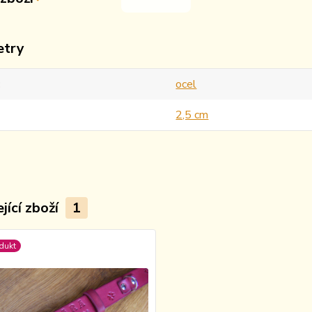
etry
ocel
2,5 cm
jící zboží
1
dukt