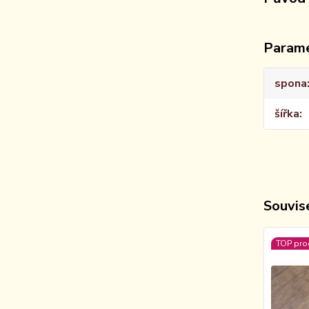
Param
spona
šířka
Souvise
TOP pro