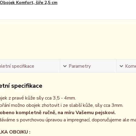
Obojek Komfort, šíře 2,5 cm
etní specifikace
Parametry
Kome
tní specifikace
jek z pravé kůže síly cca 3,5 - 4mm.
přání možno obojek zhotovit i ze slabší kůže, síly cca 3mm.
obeno kompletně ručně, na míru Vašemu pejskovi.
áváme s povrchovou úpravou a impregnací, doporučujeme ale m
 OBOJKU :