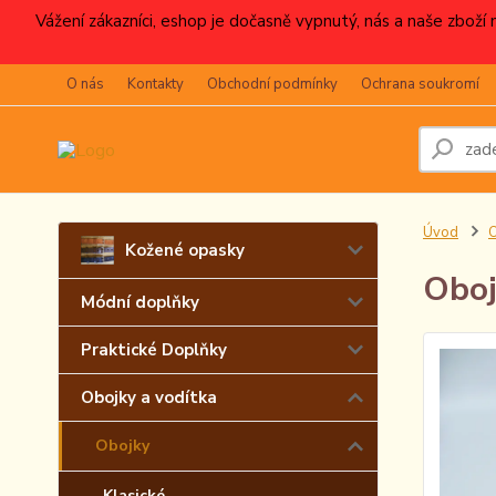
Vážení zákazníci, eshop je dočasně vypnutý, nás a naše zboží
O nás
Kontakty
Obchodní podmínky
Ochrana soukromí
Úvod
O
Kožené opasky
Oboj
Módní doplňky
Praktické Doplňky
Obojky a vodítka
Obojky
Klasické