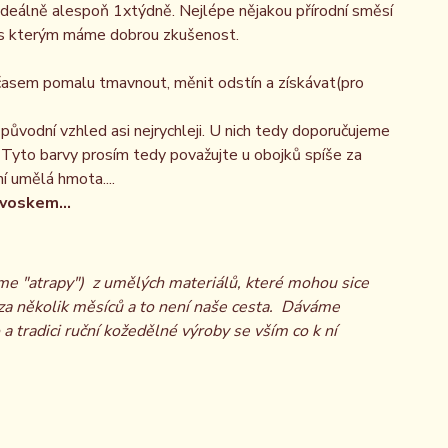
deálně alespoň 1xtýdně. Nejlépe nějakou přírodní směsí
n s kterým máme dobrou zkušenost.
 časem pomalu tmavnout, měnit odstín a získávat(pro
j původní vzhled asi nejrychleji. U nich tedy doporučujeme
 Tyto barvy prosím tedy považujte u obojků spíše za
ní umělá hmota....
voskem...
áme "atrapy") z umělých materiálů, které mohou sice
ž za několik měsíců a to není naše cesta. Dáváme
a tradici ruční kožedělné výroby se vším co k ní