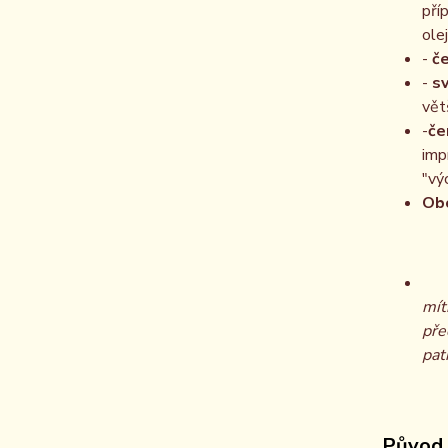
pří
ole
-
če
-
sv
vět
-
če
imp
"vý
Obo
mít
pře
patř
Původ 