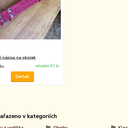
í nápisu na obojek
skladem 81 ks
/
ks
Detail
zařazeno v kategoriích
y a vodítka
Obojky
Klas