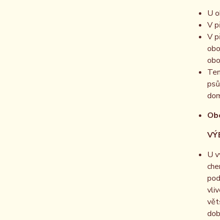
U o
V p
V p
obo
obo
Ten
psů
dom
Obo
VÝBĚR
U v
che
pod
vli
vět
dob