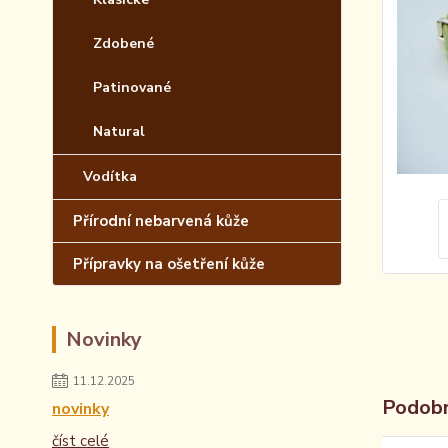
Zdobené
Patinované
Natural
Vodítka
Přírodní nebarvená kůže
Přípravky na ošetření kůže
Novinky
11.12.2025
Podobn
novinky
číst celé