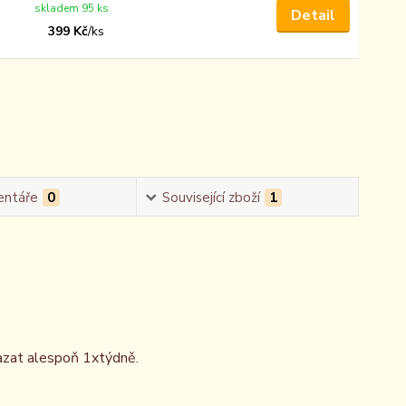
skladem 95 ks
Detail
399 Kč
/
ks
ntáře
0
Související zboží
1
azat alespoň 1xtýdně.