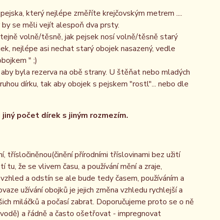
ejska, který nejlépe změříte krejčovským metrem ....
by se měli vejít alespoň dva prsty.
stejně volně/těsně, jak pejsek nosí volně/těsně starý
jek, nejlépe asi nechat starý obojek nasazený, vedle
obojkem " ;)
aby byla rezerva na obě strany. U štěňat nebo mladých
hou dírku, tak aby obojek s pejskem "rostl"... nebo dle
jiný počet dírek s jiným rozmezím.
 třísločiněnou(činění přírodními tříslovinami bez užití
í tu, že se vlivem času, a používání mění a zraje,
o vzhled a odstín se ale bude tedy časem, používáním a
aze užívání obojků je jejich změna vzhledu rychlejší a
ašich miláčků a počasí zabrat. Doporučujeme proto se o ně
 vodě) a řádně a často ošetřovat - impregnovat