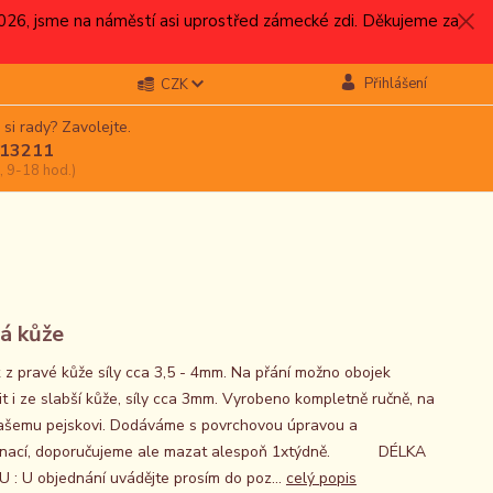
.2026, jsme na náměstí asi uprostřed zámecké zdi. Děkujeme za
Přihlášení
CZK
 si rady? Zavolejte.
13211
, 9-18 hod.)
á kůže
 z pravé kůže síly cca 3,5 - 4mm. Na přání možno obojek
it i ze slabší kůže, síly cca 3mm. Vyrobeno kompletně ručně, na
ašemu pejskovi. Dodáváme s povrchovou úpravou a
gnací, doporučujeme ale mazat alespoň 1xtýdně. DÉLKA
 : U objednání uvádějte prosím do poz...
celý popis