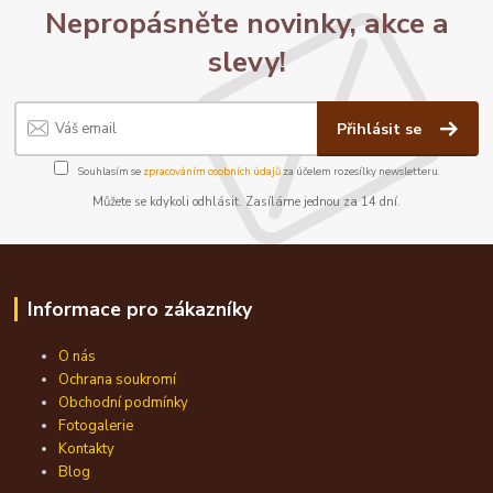
Nepropásněte novinky, akce a
slevy!
Přihlásit se
Souhlasím se
zpracováním osobních údajů
za účelem rozesílky newsletteru.
Můžete se kdykoli odhlásit. Zasíláme jednou za 14 dní.
Informace pro zákazníky
O nás
Ochrana soukromí
Obchodní podmínky
Fotogalerie
Kontakty
Blog