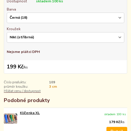
Dostupnost
skladem 100 ks
Barva
Kroužek
Nejsme plátci DPH
199 Kč
/
ks
Číslo produktu:
109
průměr kroužku:
3 cm
Hlídat cenu / dostupnost
Podobné produkty
Klíčenka XL
skladem 100 ks
179 Kč
/
ks