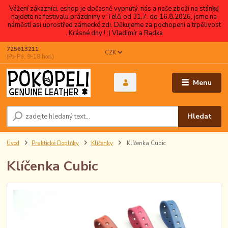
Vážení zákazníci, eshop je dočasně vypnutý, nás a naše zboží na stánku
najdete na festivalu prázdniny v Telči od 31.7. do 16.8.2026, jsme na
náměstí asi uprostřed zámecké zdi. Děkujeme za pochopení a trpělivost
..Krásné dny ! :) Vladimír a Radka
725613211
CZK
(Po-Pá, 9-18 hod.)
Menu
Hledat
Úvod
Praktické Doplňky
Klíčenky
Klíčenka Cubic
Klíčenka Cubic