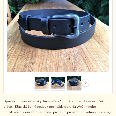
Opasek z pravé kůže, síly 3mm, šíře 2,5cm. Kompletně česká ruční
práce. Klasický černý opasek pro každý den. Na výběr mnoho
opaskových spon. Námi samými, prozatím prověřená životnost opasků je