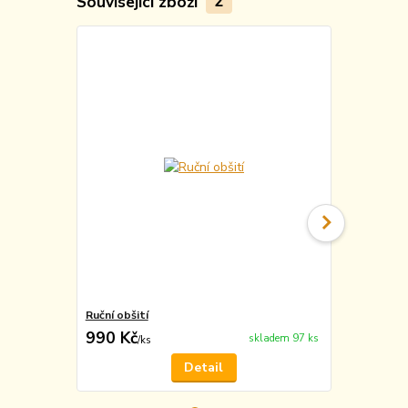
Související zboží
2
TOP produkt
Ruční obšití
Vyražení m
990 Kč
49 Kč
skladem 97 ks
/
ks
/
ks
Detail