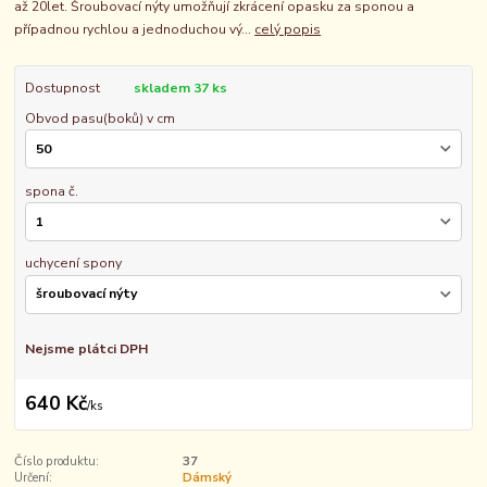
až 20let. Šroubovací nýty umožňují zkrácení opasku za sponou a
případnou rychlou a jednoduchou vý...
celý popis
Dostupnost
skladem 37 ks
Obvod pasu(boků) v cm
spona č.
uchycení spony
Nejsme plátci DPH
640 Kč
/
ks
Číslo produktu:
37
Určení:
Dámský