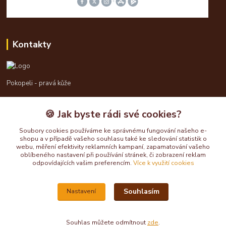
Kontakty
Pokopeli - pravá kůže
725613211
🍪 Jak byste rádi své cookies?
pokopeli@centrum.cz
Soubory cookies používáme ke správnému fungování našeho e-
shopu a v případě vašeho souhlasu také ke sledování statistik o
webu, měření efektivity reklamních kampaní, zapamatování vašeho
oblíbeného nastavení při používání stránek, či zobrazení reklam
odpovídajících vašim preferencím.
Více k využití cookies
Souhlasím
Nastavení
Upravit sběr cookies.
Souhlas můžete odmítnout
zde
.