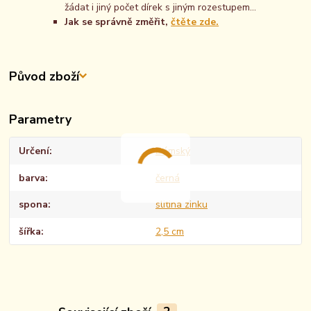
žádat i jiný počet dírek s jiným rozestupem...
Jak se správně změřit,
čtěte zde.
Původ zboží
Parametry
Určení
Dámský
barva
černá
spona
slitina zinku
šířka
2,5 cm