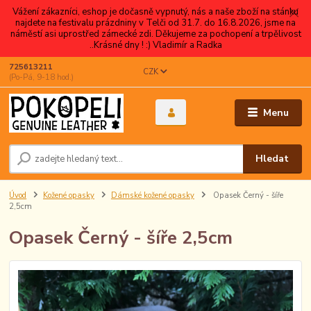
Vážení zákazníci, eshop je dočasně vypnutý, nás a naše zboží na stánku
najdete na festivalu prázdniny v Telči od 31.7. do 16.8.2026, jsme na
náměstí asi uprostřed zámecké zdi. Děkujeme za pochopení a trpělivost
..Krásné dny ! :) Vladimír a Radka
725613211
CZK
(Po-Pá, 9-18 hod.)
Menu
Hledat
Úvod
Kožené opasky
Dámské kožené opasky
Opasek Černý - šíře
2,5cm
Opasek Černý - šíře 2,5cm