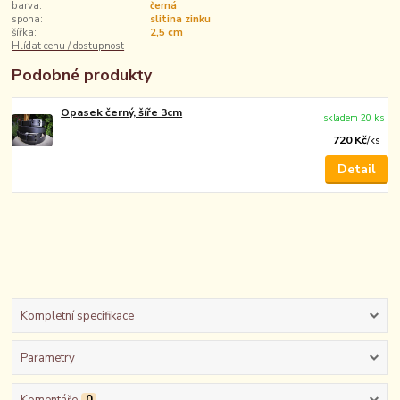
barva:
černá
spona:
slitina zinku
šířka:
2,5 cm
Hlídat cenu / dostupnost
Podobné produkty
Opasek černý, šíře 3cm
skladem 20 ks
720 Kč
/
ks
Detail
Kompletní specifikace
Parametry