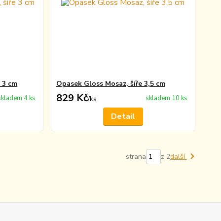
e 3 cm
Opasek Gloss Mosaz, šíře 3,5 cm
829 Kč
skladem 4 ks
skladem 10 ks
/
ks
Detail
strana
z 2
další