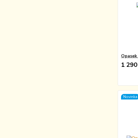
Opasek 
1 290
Novinka