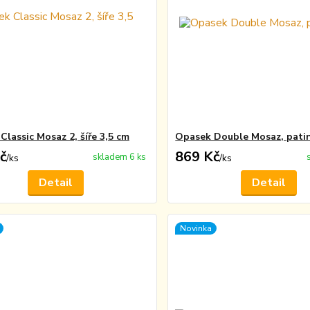
Classic Mosaz 2, šíře 3,5 cm
Opasek Double Mosaz, pati
č
869 Kč
skladem 6 ks
/
ks
/
ks
Detail
Detail
Novinka