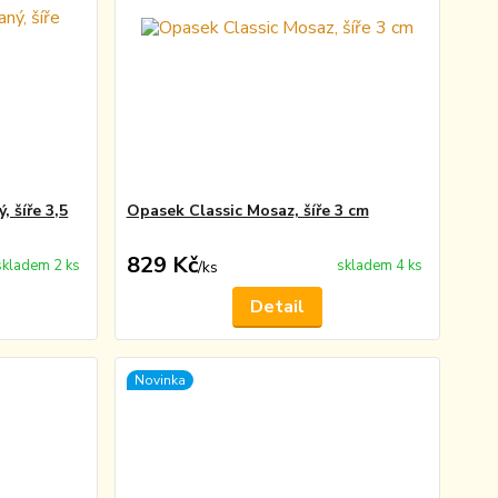
 šíře 3,5
Opasek Classic Mosaz, šíře 3 cm
829 Kč
skladem 2 ks
skladem 4 ks
/
ks
Detail
Novinka