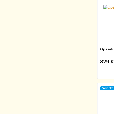
Opasek 
829 K
Novinka