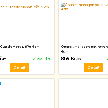
Classic Mosaz, šíře 4 cm
Opasek mahagon patinovaný 
4cm
č
859 Kč
skladem 4 ks
/
ks
/
ks
Detail
Detail