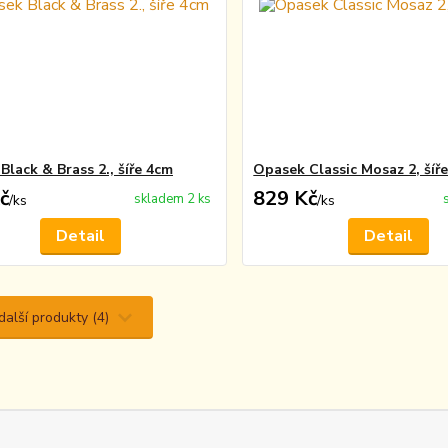
Black & Brass 2., šíře 4cm
Opasek Classic Mosaz 2, šíř
č
829 Kč
skladem 2 ks
/
ks
/
ks
Detail
Detail
další produkty (4)