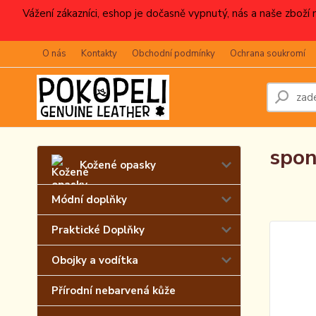
Vážení zákazníci, eshop je dočasně vypnutý, nás a naše zboží
O nás
Kontakty
Obchodní podmínky
Ochrana soukromí
spon
Kožené opasky
Módní doplňky
Praktické Doplňky
Obojky a vodítka
Přírodní nebarvená kůže