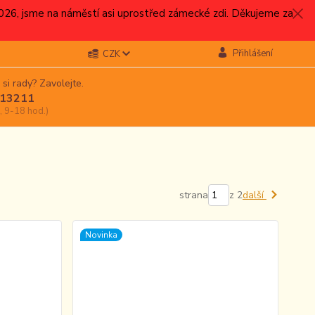
.2026, jsme na náměstí asi uprostřed zámecké zdi. Děkujeme za
Přihlášení
CZK
 si rady? Zavolejte.
13211
, 9-18 hod.)
strana
z 2
další
Novinka