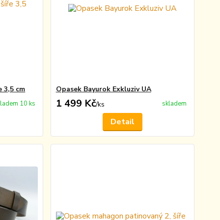
 3,5 cm
Opasek Bayurok Exkluziv UA
1 499 Kč
ladem 10 ks
skladem
/
ks
Detail