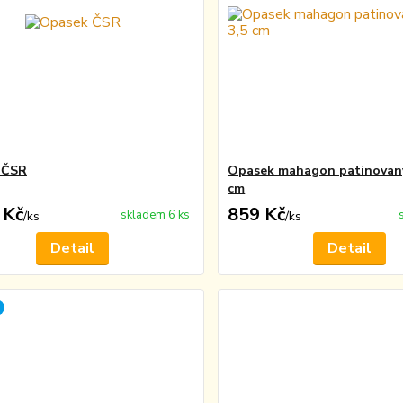
 ČSR
Opasek mahagon patinovaný,
cm
 Kč
859 Kč
skladem 6 ks
/
ks
/
ks
Detail
Detail