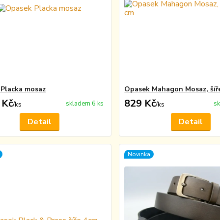
Placka mosaz
Opasek Mahagon Mosaz, šíře
 Kč
829 Kč
skladem 6 ks
sk
/
ks
/
ks
Detail
Detail
Novinka