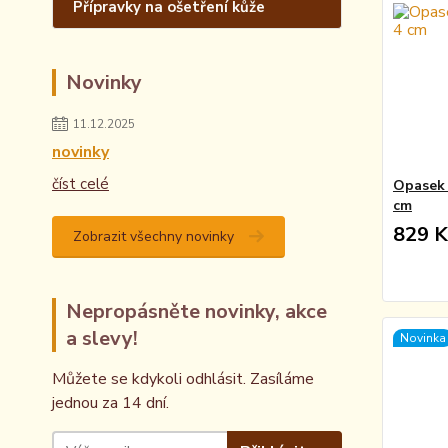
Přípravky na ošetření kůže
Novinky
11.12.2025
novinky
číst celé
Opasek 
cm
829 K
Zobrazit všechny novinky
Nepropásněte novinky, akce
a slevy!
Novinka
Můžete se kdykoli odhlásit. Zasíláme
jednou za 14 dní.