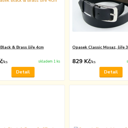
Black & Brass šíře 4cm
Opasek Classic Mosaz, šíře 
č
829 Kč
skladem 1 ks
/
ks
/
ks
Detail
Detail