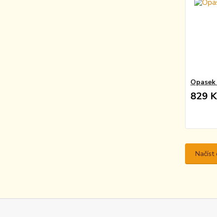
Opasek 
829 K
Načíst 