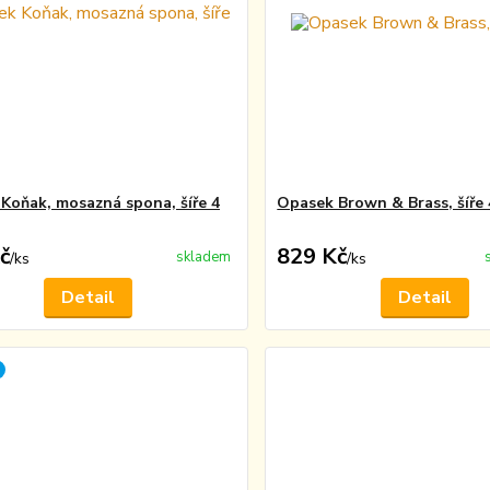
Koňak, mosazná spona, šíře 4
Opasek Brown & Brass, šíře
č
829 Kč
skladem
/
ks
/
ks
Detail
Detail