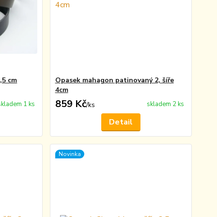
3,5 cm
Opasek mahagon patinovaný 2, šíře
4cm
859 Kč
skladem 1 ks
skladem 2 ks
/
ks
Detail
Novinka