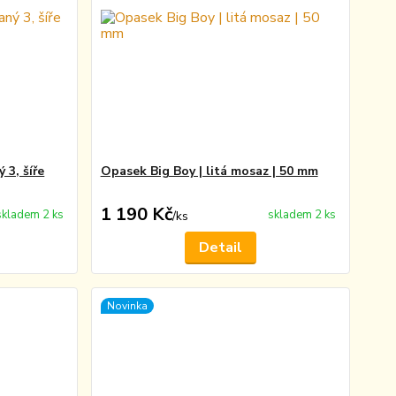
3, šíře
Opasek Big Boy | litá mosaz | 50 mm
1 190 Kč
skladem 2 ks
skladem 2 ks
/
ks
Detail
Novinka