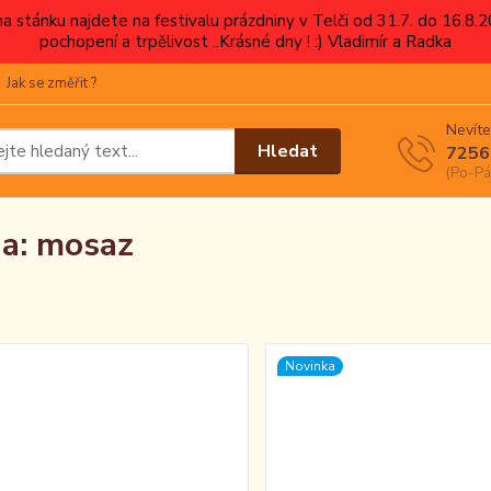
 na stánku najdete na festivalu prázdniny v Telči od 31.7. do 16.8
pochopení a trpělivost ..Krásné dny ! :) Vladimír a Radka
Jak se změřit ?
Nevíte
Hledat
7256
(Po-Pá
a: mosaz
Novinka