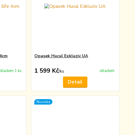
 4cm
Opasek Hucul Exkluziv UA
1 599 Kč
skladem 1 ks
skladem
/
ks
Detail
Novinka