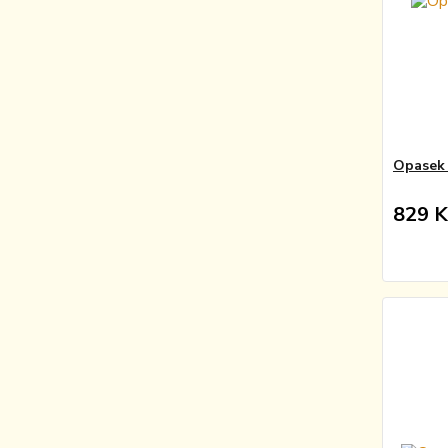
Opasek 
829 K