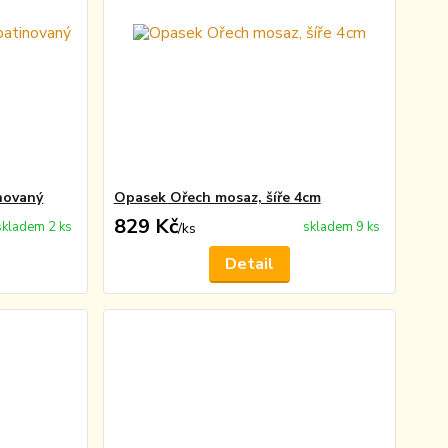
novaný
Opasek Ořech mosaz, šíře 4cm
829 Kč
skladem 2 ks
skladem 9 ks
/
ks
Detail