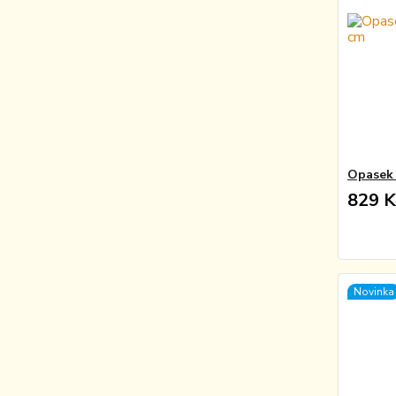
Opasek 
829 K
Novinka